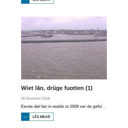
STRAWELTE,
RÛGER AS
FROEGER
Wiet lân, drûge fuotten (1)
06 Novimber 2008
Earste diel fan in twalûk út 2008 oer de gefolgen fan de klimaatferoarings. Wat is nedich om yn Fryslân ek yn de takomst drûge fuotten te hâlden? Hoefolle moatte de seediken ferhege wurde en wat is nedich om de Fryske boezem 'klimaatproof' te meitsjen?
LÊS MEAR
OER
WIET
LÂN,