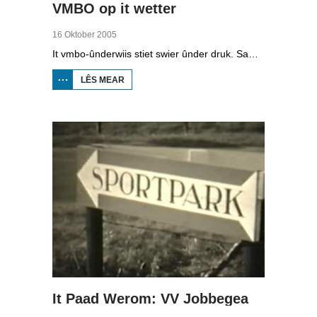
VMBO op it wetter
16 Oktober 2005
It vmbo-ûnderwiis stiet swier ûnder druk. Sawat 15 persint fan alle learlingen ferlit de skoalle sûnder diploma. Dochs binne der ek skoallen der't it oars is, lykas de Maritime Akademy yn Harns. Omrop Fryslân folge learlingen Ynse Leenstra, Jan Steenstra, Jard Jissink en Marjoke van Es 24 oeren lang.
LÊS MEAR
OER
VMBO
OP IT
WETTER
It Paad Werom: VV Jobbegea