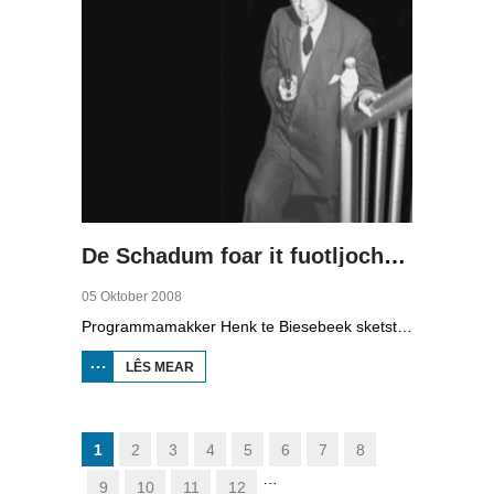
De Schadum foar it fuotljocht: Havank
05 Oktober 2008
Programmamakker Henk te Biesebeek sketst yn dizze dokumintêre út 2008 in portret fan detektiveskriuwer Havank, dy't yn 1904 berne waard yn Ljouwert as Hans van der Kallen. Syn boeken yn de Zwarte Beertjes-sery, mei De Schaduw as haadpersoan, wiene in grut sukses. Nei syn dea yn 1964 hat skriuwer/sjoernalist Pieter Terpstra syn skriuwen oernaam en trochset, sa binne der noch 24 boekjes útbrocht. Dêrnei wie it dien, it ferkocht net mear, it wie te wollich en te âlderwetsk. Utjouwerij Bruna hie it idee om De Schaduw noch in kear ta libben te bringen yn in nij boek.
LÊS MEAR
OER DE
SCHADUM
FOAR IT
FUOTLJOCHT:
HAVANK
1
2
3
4
5
6
7
8
…
9
10
11
12