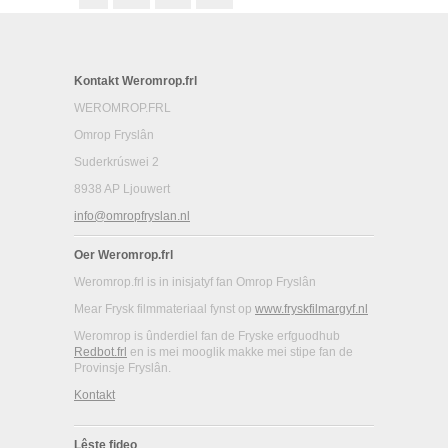
Kontakt Weromrop.frl
WEROMROP.FRL
Omrop Fryslân
Suderkrúswei 2
8938 AP Ljouwert
info@omropfryslan.nl
Oer Weromrop.frl
Weromrop.frl is in inisjatyf fan Omrop Fryslân
Mear Frysk filmmateriaal fynst op
www.fryskfilmargyf.nl
Weromrop is ûnderdiel fan de Fryske erfguodhub
Redbot.frl
en is mei mooglik makke mei stipe fan de
Provinsje Fryslân.
Kontakt
Lêste fideo