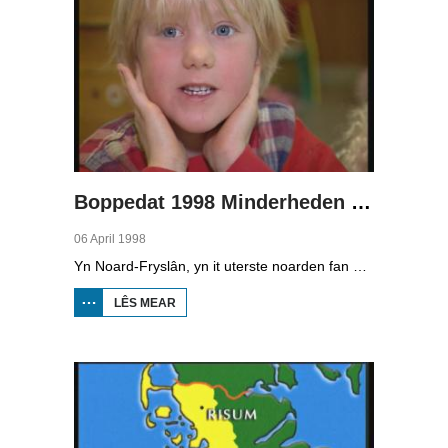
Boppedat 1998 Minderheden yn Dútslân 1
06 April 1998
Yn Noard-Fryslân, yn it uterste noarden fan Dútslân, prate sawat 8000 minsken Frasch. Dy taal is famylje fan ús Frysk. Om't de groep Frasch-praters sa lyts is, is it foar harren in toer om ek in partner foar it libben te finen dy't ek Frasch praat. Sa komt it dat der op it fêstelân fan Noard-Fryslân noch mar in pear famyljes binne dêr't de man, de frou en de bern allegear Frasch prate. Ferslachjouwer Onno Falkena wie yn it ramt fan it Dútsk-Nederlânske sjoernalistenstipendium twa moannen yn Dútslân en ek in pear wike yn Noard-Fryslân.
LÊS MEAR
OER
BOPPEDAT
1998
MINDERHEDEN
YN DÚTSLÂN 1