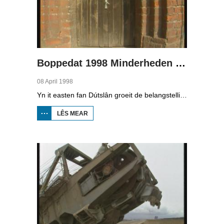
Boppedat 1998 Minderheden yn Dútslân 3
08 April 1998
Yn it easten fan Dútslân groeit de belangstelling foar de folklore en tradysjes fan de Sorbyske minderheid. De Sorben binne in Slavysk folk fan 60.000 minsken yn de dielsteaten Brandenburg en Saksen yn de eardere DDR. Hoewol't de belangstelling foar de kultuer grut is, giet it net goed mei de Sorbyske taal. Yn Brandenburg bygelyks, wurdt de taal allinnich noch mar praat troch minsken fan 60 jier en âlder. In folslein Sorbysktalige Kindergarten moat der feroaring yn bringe.
LÊS MEAR
OER
BOPPEDAT
1998
MINDERHEDEN
YN DÚTSLÂN 3