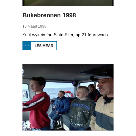
Biikebrennen 1998
13 Maart 1998
Yn it wykein fan Sinte Piter, op 21 febrewaris 1998, begroete de Noard-Friezen alle jierren de maitiid mei tsientallen grutte fjoeren. Se neame it 'biikebrennen' en it is it wichtichste Noard-Fryske feest. De Noard-Fryske taal dy't yn Sleeswijk-Holstein troch tsientûzen minsken praat wurdt, spilet in wichtige rol by it biikebrennen.
LÊS MEAR
OER
BIIKEBRENNEN
1998