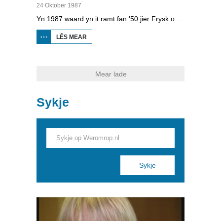
24 Oktober 1987
Yn 1987 waard yn it ramt fan '50 jier Frysk op skoalle' de teaterproduksje Sipelsop en Sûkelade opfierd. Yn dizze produksje sjongt in bernekoar Fryske ferskes en foeren Freark Smink en Ypie Siesling sênes út. It koar en akteursduo behannelje tema’s as skamte, jaloerskens en peste wêr 't de bern harren goed yn ferpleatse kinne. Dizze produksje wie sa’n sukses dat dit koar alle moanne in nij lietsje songen foar it skoalradioprogramma fan Omrop Fryslan.
LÊS MEAR
OER RADIO
FRYSLÂN
EDUKATYF:
SIPELSOP
EN
SÛKELADE
Mear lade
Sykje
Pages