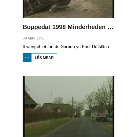
Boppedat 1998 Minderheden yn Dútslân 4
09 April 1998
It wengebiet fan de Sorben yn East-Dútslân is foar in part fernield troch de brúnkoalyndustry. Yn de kommunistyske tiid binne der 79 Sorbyske doarpen ôfgroeven foar de brúnkoalwinning. En ek no wurdt der, foar it earst sûnt de Dútske werieniging, in doarpke bedrige. Brúnkoalbedriuw Laubach wol oer in pear jier it doarp Horno slope en ôfgrave, mar de bewenners fersette harren út alle macht.
LÊS MEAR
OER
BOPPEDAT
1998
MINDERHEDEN
YN DÚTSLÂN 4