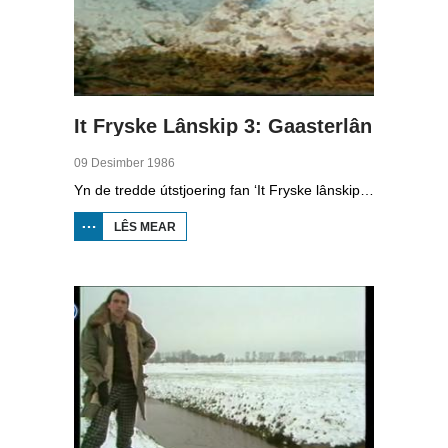
It Fryske Lânskip 3: Gaasterlân
09 Desimber 1986
Yn de tredde útstjoering fan ‘It Fryske lânskip’ hat Leny de Vries it oer it Gaasterlân. Freark Smink nimt ús mei nei de heuvels fan de súdwesthoeke fan Fryslân.
LÊS MEAR
OER IT
FRYSKE
LÂNSKIP 3:
GAASTERLÂN