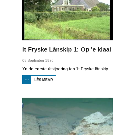
It Fryske Lânskip 1: Op 'e klaai
09 Septimber 1986
Yn de earste útstjoering fan ‘It Fryske lânskip’ sjogge we mei Leny de Vries op ‘e klaai. Hjir leit Leny út watst allegearre tsjinkomst yn de bouhoeke fan Fryslân.
LÊS MEAR
OER IT
FRYSKE
LÂNSKIP
1: OP 'E
KLAAI