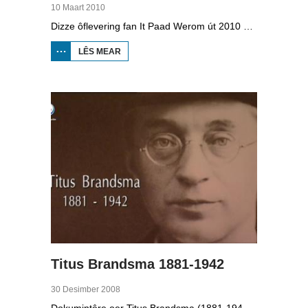
10 Maart 2010
Dizze ôflevering fan It Paad Werom út 2010 giet oer VV Jobbegea yn de sechtiger jierren. Dan steane der in pear mannen op it fjild dy't krekt eefkes mear kinne as in oar, om't se altyd, mar dan ek altyd oan it baltsjetraapjen binne. Se reitsje sa opinoar ynspile dat se inoar mei de eagen ticht strakke ballen taspylje kinne. Dat docht fertuten: begjin jierren sechtich hat Jobbegea it bêste sneinsfuotbalteam fan Fryslân, dat spilet op it nivo wat no de haadklasse is.
LÊS MEAR
OER IT
PAAD
WEROM:
VV
JOBBEGEA
Titus Brandsma 1881-1942
30 Desimber 2008
Dokumintêre oer Titus Brandsma (1881-1942). Hy wie pater by de karmeliten, heechlearaar, publisist en fersetsstrider. Hy waard ombrocht yn in konsintraasjekamp. Gryt van Duinen prate û.o. mei Ton Crijnen dy't in boek oer Titus Brandsma skreau. Yn 2022 waard Brandsma hillich ferklearre.