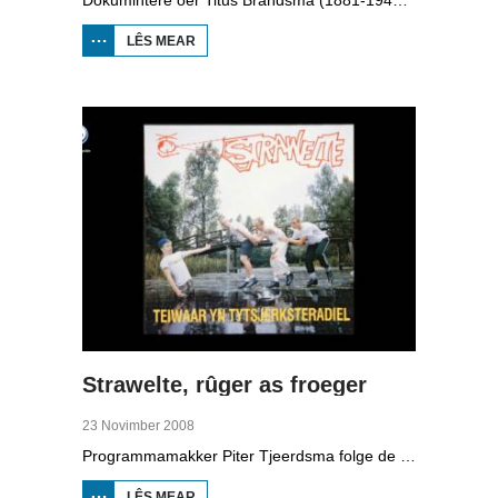
LÊS MEAR
OER TITUS
BRANDSMA
1881-1942
Strawelte, rûger as froeger
23 Novimber 2008
Programmamakker Piter Tjeerdsma folge de willepunkband Strawelte by de tariedings foar harren reunykonserten yn 2008. Ek mei histoaryske bylden fan optredens yn Litouwen yn 1989 en it ôfskiedskonsert yn Bûtenpost yn 1990.
LÊS MEAR
OER