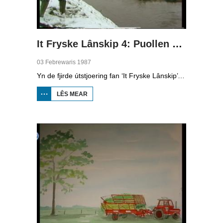
It Fryske Lânskip 4: Puollen en marren
03 Febrewaris 1987
Yn de fjirde útstjoering fan ‘It Fryske Lânskip’ hat Leny de Vries it oer de puollen en marren fan Fryslân. Freark Smink fertelt oer it lege midden fan de provinsje.
LÊS MEAR
OER IT
FRYSKE
LÂNSKIP
4:
PUOLLEN
EN
MARREN