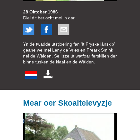
28 Oktober 1986
Diel dit berjocht mei in oar
Yn de twadde útstjoering fan ‘It Fryske lânskip’
geane we mei Leny de Vries en Freark Smink
nei de Wâlden. Se lizze út watfoar ferskillen der
binne tusken de klaai en de Wâlden.
Mear oer Skoaltelevyzje