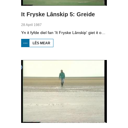
It Fryske Lânskip 5: Greide
28 April 1987
Yn it fyfde diel fan 'It Fryske Lânskip' giet it oer de Greidhoeke en de ferwurking fan molke.
LÊS MEAR
OER IT
FRYSKE
LÂNSKIP
5:
GREIDE