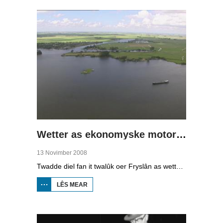
DRÛGE
FUOTTEN
(1)
Wetter as ekonomyske motor (2)
13 Novimber 2008
Twadde diel fan it twalûk oer Fryslân as wetterprovinsje. Yn dizze ôflevering: nije technology om wetter te suverjen, en hoe't je dêr in ekonomysk model fan meitsje, dat wol sizze, jild mei fertsjinje kinne.
LÊS MEAR
OER WETTER
AS
EKONOMYSKE
MOTOR (2)