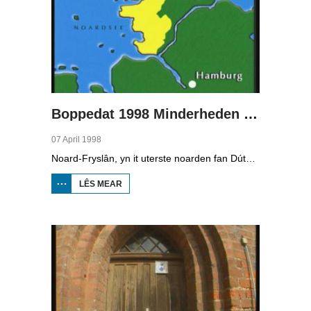
Boppedat 1998 Minderheden yn Dútslân 2
07 April 1998
Noard-Fryslân, yn it uterste noarden fan Dútslân, is bysûnder ryk oan talen. Njonken Dúts en ferskate farianten fan ús Frysk, wurdt der ek noch Deensk sprutsen en Plat-Dútsk. In soad Noard-Friezen behearskje de talen dy't yn de streek sprutsen wurde, sels al binne se noch mar fiif jier âld...
LÊS MEAR
OER
BOPPEDAT
1998
MINDERHEDEN
YN DÚTSLÂN 2