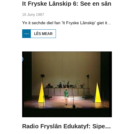
It Fryske Lânskip 6: See en sân
16 Juny 1987
Yn it sechde diel fan 'It Fryske Lânskip' giet it oer it Waadgebiet en de kuststrook fan Fryslân.
LÊS MEAR
OER IT
FRYSKE
LÂNSKIP
6: SEE
EN SÂN
Radio Fryslân Edukatyf: Sipelsop en sûkelade