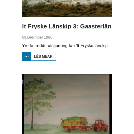
It Fryske Lânskip 3: Gaasterlân
09 Desimber 1986
Yn de tredde útstjoering fan ‘It Fryske lânskip’ hat Leny de Vries it oer it Gaasterlân. Freark Smink nimt ús mei nei de heuvels fan de súdwesthoeke fan Fryslân.
LÊS MEAR
OER IT
FRYSKE
LÂNSKIP 3:
GAASTERLÂN