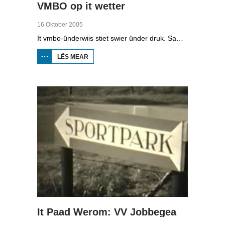
VMBO op it wetter
16 Oktober 2005
It vmbo-ûnderwiis stiet swier ûnder druk. Sawat 15 persint fan alle learlingen ferlit de skoalle sûnder diploma. Dochs binne der ek skoallen der't it oars is, lykas de Maritime Akademy yn Harns. Omrop Fryslân folge learlingen Ynse Leenstra, Jan Steenstra, Jard Jissink en Marjoke van Es 24 oeren lang.
LÊS MEAR
OER
VMBO
OP IT
WETTER
It Paad Werom: VV Jobbegea