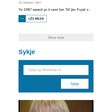
24 Oktober 1987
Yn 1987 waard yn it ramt fan '50 jier Frysk op skoalle' de teaterproduksje Sipelsop en Sûkelade opfierd. Yn dizze produksje sjongt in bernekoar Fryske ferskes en foeren Freark Smink en Ypie Siesling sênes út. It koar en akteursduo behannelje tema’s as skamte, jaloerskens en peste wêr 't de bern harren goed yn ferpleatse kinne. Dizze produksje wie sa’n sukses dat dit koar alle moanne in nij lietsje songen foar it skoalradioprogramma fan Omrop Fryslan.
LÊS MEAR
OER RADIO
FRYSLÂN
EDUKATYF:
SIPELSOP
EN
SÛKELADE
Mear lade
Sykje
Pages