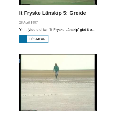
It Fryske Lânskip 5: Greide
28 April 1987
Yn it fyfde diel fan 'It Fryske Lânskip' giet it oer de Greidhoeke en de ferwurking fan molke.
LÊS MEAR
OER IT
FRYSKE
LÂNSKIP
5:
GREIDE