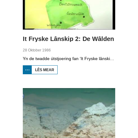
It Fryske Lânskip 2: De Wâlden
28 Oktober 1986
Yn de twadde útstjoering fan ‘It Fryske lânskip’ geane we mei Leny de Vries en Freark Smink nei de Wâlden. Se lizze út watfoar ferskillen der binne tusken de klaai en de Wâlden.
LÊS MEAR
OER IT
FRYSKE
LÂNSKIP
2: DE
WÂLDEN