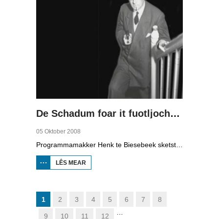
De Schadum foar it fuotljocht: Havank
05 Oktober 2008
Programmamakker Henk te Biesebeek sketst yn dizze dokumintêre út 2008 in portret fan detektiveskriuwer Havank, dy't yn 1904 berne waard yn Ljouwert as Hans van der Kallen. Syn boeken yn de Zwarte Beertjes-sery, mei De Schaduw as haadpersoan, wiene in grut sukses. Nei syn dea yn 1964 hat skriuwer/sjoernalist Pieter Terpstra syn skriuwen oernaam en trochset, sa binne der noch 24 boekjes útbrocht. Dêrnei wie it dien, it ferkocht net mear, it wie te wollich en te âlderwetsk. Utjouwerij Bruna hie it idee om De Schaduw noch in kear ta libben te bringen yn in nij boek.
LÊS MEAR
OER DE
SCHADUM
FOAR IT
FUOTLJOCHT:
HAVANK
1
2
3
4
5
6
7
8
…
9
10
11
12