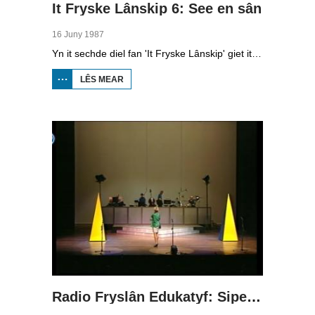
It Fryske Lânskip 6: See en sân
16 Juny 1987
Yn it sechde diel fan 'It Fryske Lânskip' giet it oer it Waadgebiet en de kuststrook fan Fryslân.
LÊS MEAR
OER IT
FRYSKE
LÂNSKIP
6: SEE
EN SÂN
Radio Fryslân Edukatyf: Sipelsop en sûkelade