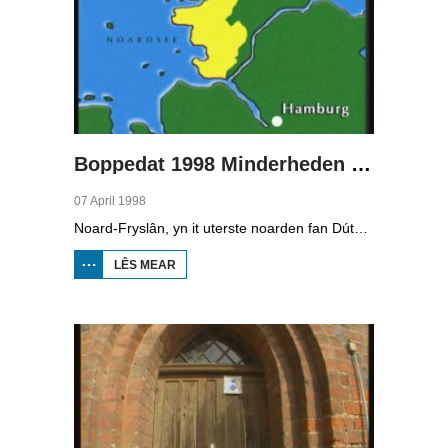
Boppedat 1998 Minderheden yn Dútslân 2
07 April 1998
Noard-Fryslân, yn it uterste noarden fan Dútslân, is bysûnder ryk oan talen. Njonken Dúts en ferskate farianten fan ús Frysk, wurdt der ek noch Deensk sprutsen en Plat-Dútsk. In soad Noard-Friezen behearskje de talen dy't yn de streek sprutsen wurde, sels al binne se noch mar fiif jier âld...
LÊS MEAR
OER
BOPPEDAT
1998
MINDERHEDEN
YN DÚTSLÂN 2