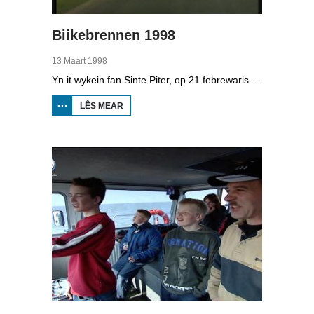
Biikebrennen 1998
13 Maart 1998
Yn it wykein fan Sinte Piter, op 21 febrewaris 1998, begroete de Noard-Friezen alle jierren de maitiid mei tsientallen grutte fjoeren. Se neame it 'biikebrennen' en it is it wichtichste Noard-Fryske feest. De Noard-Fryske taal dy't yn Sleeswijk-Holstein troch tsientûzen minsken praat wurdt, spilet in wichtige rol by it biikebrennen.
LÊS MEAR
OER
BIIKEBRENNEN
1998