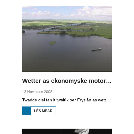
DRÛGE
FUOTTEN
(1)
Wetter as ekonomyske motor (2)
13 Novimber 2008
Twadde diel fan it twalûk oer Fryslân as wetterprovinsje. Yn dizze ôflevering: nije technology om wetter te suverjen, en hoe't je dêr in ekonomysk model fan meitsje, dat wol sizze, jild mei fertsjinje kinne.
LÊS MEAR
OER WETTER
AS
EKONOMYSKE
MOTOR (2)