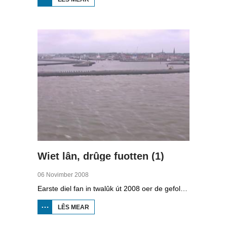
STRAWELTE,
RÛGER AS
FROEGER
Wiet lân, drûge fuotten (1)
06 Novimber 2008
Earste diel fan in twalûk út 2008 oer de gefolgen fan de klimaatferoarings. Wat is nedich om yn Fryslân ek yn de takomst drûge fuotten te hâlden? Hoefolle moatte de seediken ferhege wurde en wat is nedich om de Fryske boezem 'klimaatproof' te meitsjen?
LÊS MEAR
OER
WIET
LÂN,