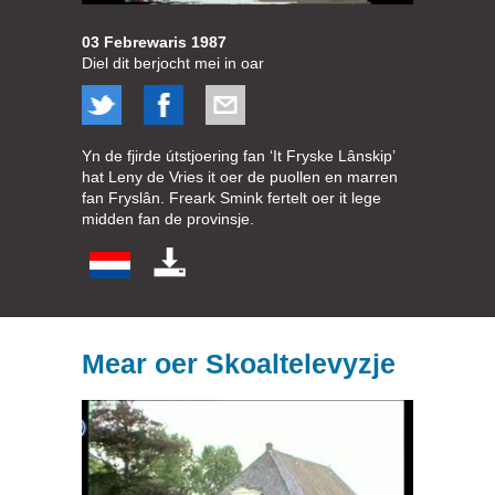
03 Febrewaris 1987
Diel dit berjocht mei in oar
Yn de fjirde útstjoering fan ‘It Fryske Lânskip’
hat Leny de Vries it oer de puollen en marren
fan Fryslân. Freark Smink fertelt oer it lege
midden fan de provinsje.
Mear oer Skoaltelevyzje