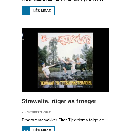
LÊS MEAR
OER TITUS
BRANDSMA
1881-1942
Strawelte, rûger as froeger
23 Novimber 2008
Programmamakker Piter Tjeerdsma folge de willepunkband Strawelte by de tariedings foar harren reunykonserten yn 2008. Ek mei histoaryske bylden fan optredens yn Litouwen yn 1989 en it ôfskiedskonsert yn Bûtenpost yn 1990.
LÊS MEAR
OER