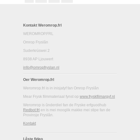
Kontakt Weromrop.frl
WEROMROP.FRL
Omrop Fryslân
Suderkrúswei 2
8938 AP Ljouwert
info@omropfryslan.nl
Oer Weromrop.frl
Weromrop.frl is in inisjatyf fan Omrop Fryslân
Mear Frysk filmmateriaal fynst op
www.fryskfilmargyf.nl
Weromrop is ûnderdiel fan de Fryske erfguodhub
Redbot.frl
en is mei mooglik makke mei stipe fan de
Provinsje Fryslân.
Kontakt
Lêste fideo