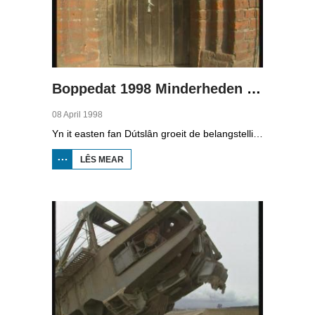
Boppedat 1998 Minderheden yn Dútslân 3
08 April 1998
Yn it easten fan Dútslân groeit de belangstelling foar de folklore en tradysjes fan de Sorbyske minderheid. De Sorben binne in Slavysk folk fan 60.000 minsken yn de dielsteaten Brandenburg en Saksen yn de eardere DDR. Hoewol't de belangstelling foar de kultuer grut is, giet it net goed mei de Sorbyske taal. Yn Brandenburg bygelyks, wurdt de taal allinnich noch mar praat troch minsken fan 60 jier en âlder. In folslein Sorbysktalige Kindergarten moat der feroaring yn bringe.
LÊS MEAR
OER
BOPPEDAT
1998
MINDERHEDEN
YN DÚTSLÂN 3