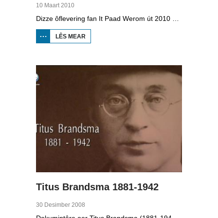
10 Maart 2010
Dizze ôflevering fan It Paad Werom út 2010 giet oer VV Jobbegea yn de sechtiger jierren. Dan steane der in pear mannen op it fjild dy't krekt eefkes mear kinne as in oar, om't se altyd, mar dan ek altyd oan it baltsjetraapjen binne. Se reitsje sa opinoar ynspile dat se inoar mei de eagen ticht strakke ballen taspylje kinne. Dat docht fertuten: begjin jierren sechtich hat Jobbegea it bêste sneinsfuotbalteam fan Fryslân, dat spilet op it nivo wat no de haadklasse is.
LÊS MEAR
OER IT
PAAD
WEROM:
VV
JOBBEGEA
Titus Brandsma 1881-1942
30 Desimber 2008
Dokumintêre oer Titus Brandsma (1881-1942). Hy wie pater by de karmeliten, heechlearaar, publisist en fersetsstrider. Hy waard ombrocht yn in konsintraasjekamp. Gryt van Duinen prate û.o. mei Ton Crijnen dy't in boek oer Titus Brandsma skreau. Yn 2022 waard Brandsma hillich ferklearre.