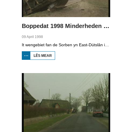
Boppedat 1998 Minderheden yn Dútslân 4
09 April 1998
It wengebiet fan de Sorben yn East-Dútslân is foar in part fernield troch de brúnkoalyndustry. Yn de kommunistyske tiid binne der 79 Sorbyske doarpen ôfgroeven foar de brúnkoalwinning. En ek no wurdt der, foar it earst sûnt de Dútske werieniging, in doarpke bedrige. Brúnkoalbedriuw Laubach wol oer in pear jier it doarp Horno slope en ôfgrave, mar de bewenners fersette harren út alle macht.
LÊS MEAR
OER
BOPPEDAT
1998
MINDERHEDEN
YN DÚTSLÂN 4