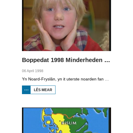
Boppedat 1998 Minderheden yn Dútslân 1
06 April 1998
Yn Noard-Fryslân, yn it uterste noarden fan Dútslân, prate sawat 8000 minsken Frasch. Dy taal is famylje fan ús Frysk. Om't de groep Frasch-praters sa lyts is, is it foar harren in toer om ek in partner foar it libben te finen dy't ek Frasch praat. Sa komt it dat der op it fêstelân fan Noard-Fryslân noch mar in pear famyljes binne dêr't de man, de frou en de bern allegear Frasch prate. Ferslachjouwer Onno Falkena wie yn it ramt fan it Dútsk-Nederlânske sjoernalistenstipendium twa moannen yn Dútslân en ek in pear wike yn Noard-Fryslân.
LÊS MEAR
OER
BOPPEDAT
1998
MINDERHEDEN
YN DÚTSLÂN 1