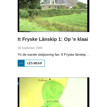
It Fryske Lânskip 1: Op 'e klaai
09 Septimber 1986
Yn de earste útstjoering fan ‘It Fryske lânskip’ sjogge we mei Leny de Vries op ‘e klaai. Hjir leit Leny út watst allegearre tsjinkomst yn de bouhoeke fan Fryslân.
LÊS MEAR
OER IT
FRYSKE
LÂNSKIP
1: OP 'E
KLAAI