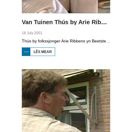
Van Tuinen Thús by Arie Ribbens
18 July 2001
Thús by folkssjonger Arie Ribbens yn Beetstersweach, bekend fan û.o. 'Brabantse Nachten Zijn Lang'.
LÊS MEAR
OER VAN
TUINEN
THÚS BY
ARIE
RIBBENS