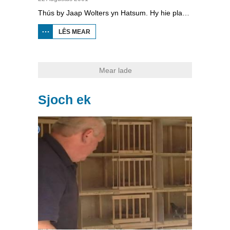
Thús by Jaap Wolters yn Hatsum. Hy hie plannen om pryster te wurden, mar is no eigener fan fiskrestaurant Op Hatsum.
LÊS MEAR
OER VAN
TUINEN
THÚS BY
JAAP
WOLTERS
Mear lade
Sjoch ek