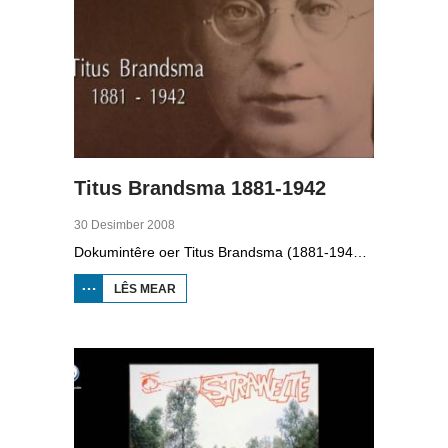
Titus Brandsma 1881-1942
30 Desimber 2008
Dokumintêre oer Titus Brandsma (1881-1942). Hy wie pater by de karmeliten, heechlearaar, publisist en fersetsstrider. Hy waard ombrocht yn in konsintraasjekamp. Gryt van Duinen prate û.o. mei Ton Crijnen dy't in boek oer Titus Brandsma skreau. Yn 2022 waard Brandsma hillich ferklearre.
LÊS MEAR
OER TITUS
BRANDSMA
1881-1942