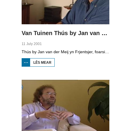
Van Tuinen Thús by Jan van der Meij
11 July 2001
Thús by Jan van der Meij yn Frjentsjer, foarsitter fan de PC sûnt 1993.
LÊS MEAR
OER
VAN
TUINEN
THÚS
BY JAN
VAN
DER
MEIJ