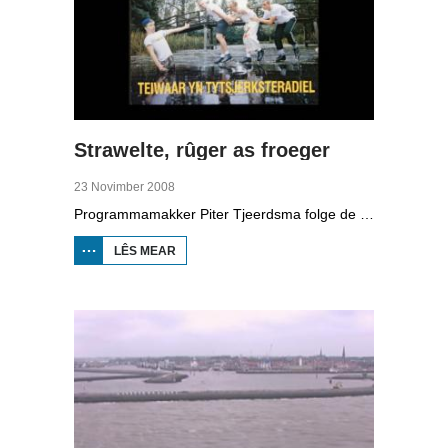
Strawelte, rûger as froeger
23 Novimber 2008
Programmamakker Piter Tjeerdsma folge de willepunkband Strawelte by de tariedings foar harren reunykonserten yn 2008. Ek mei histoaryske bylden fan optredens yn Litouwen yn 1989 en it ôfskiedskonsert yn Bûtenpost yn 1990.
LÊS MEAR
OER
STRAWELTE,
RÛGER AS
FROEGER