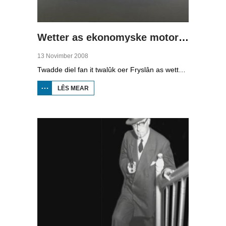
Wetter as ekonomyske motor (2)
13 Novimber 2008
Twadde diel fan it twalûk oer Fryslân as wetterprovinsje. Yn dizze ôflevering: nije technology om wetter te suverjen, en hoe't je dêr in ekonomysk model fan meitsje, dat wol sizze, jild mei fertsjinje kinne.
LÊS MEAR
OER WETTER
AS
EKONOMYSKE
MOTOR (2)