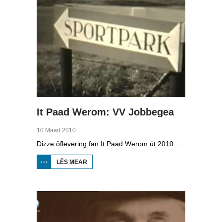
It Paad Werom: VV Jobbegea
10 Maart 2010
Dizze ôflevering fan It Paad Werom út 2010 giet oer VV Jobbegea yn de sechtiger jierren. Dan steane der in pear mannen op it fjild dy't krekt eefkes mear kinne as in oar, om't se altyd, mar dan ek altyd oan it baltsjetraapjen binne. Se reitsje sa opinoar ynspile dat se inoar mei de eagen ticht strakke ballen taspylje kinne. Dat docht fertuten: begjin jierren sechtich hat Jobbegea it bêste sneinsfuotbalteam fan Fryslân, dat spilet op it nivo wat no de haadklasse is.
LÊS MEAR
OER IT
PAAD
WEROM:
VV
JOBBEGEA