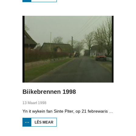
BOPPEDAT
1998
MINDERHEDEN
YN DÚTSLÂN 4
Biikebrennen 1998
13 Maart 1998
Yn it wykein fan Sinte Piter, op 21 febrewaris 1998, begroete de Noard-Friezen alle jierren de maitiid mei tsientallen grutte fjoeren. Se neame it 'biikebrennen' en it is it wichtichste Noard-Fryske feest. De Noard-Fryske taal dy't yn Sleeswijk-Holstein troch tsientûzen minsken praat wurdt, spilet in wichtige rol by it biikebrennen.
LÊS MEAR
OER
BIIKEBRENNEN
1998