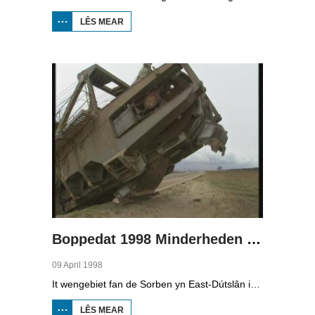
LÊS MEAR
OER
BOPPEDAT
1998
MINDERHEDEN
YN DÚTSLÂN 3
Boppedat 1998 Minderheden yn Dútslân 4
09 April 1998
It wengebiet fan de Sorben yn East-Dútslân is foar in part fernield troch de brúnkoalyndustry. Yn de kommunistyske tiid binne der 79 Sorbyske doarpen ôfgroeven foar de brúnkoalwinning. En ek no wurdt der, foar it earst sûnt de Dútske werieniging, in doarpke bedrige. Brúnkoalbedriuw Laubach wol oer in pear jier it doarp Horno slope en ôfgrave, mar de bewenners fersette harren út alle macht.
LÊS MEAR
OER