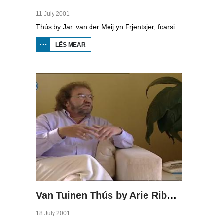
11 July 2001
Thús by Jan van der Meij yn Frjentsjer, foarsitter fan de PC sûnt 1993.
LÊS MEAR
OER
VAN
TUINEN
THÚS
BY JAN
VAN
DER
MEIJ
Van Tuinen Thús by Arie Ribbens
18 July 2001