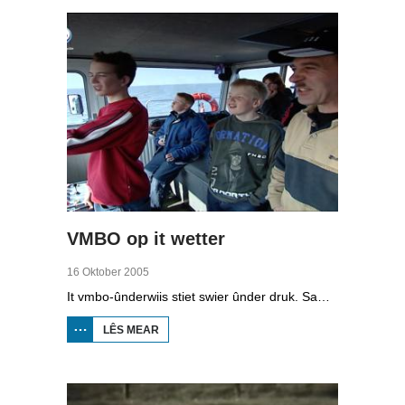
VMBO op it wetter
16 Oktober 2005
It vmbo-ûnderwiis stiet swier ûnder druk. Sawat 15 persint fan alle learlingen ferlit de skoalle sûnder diploma. Dochs binne der ek skoallen der't it oars is, lykas de Maritime Akademy yn Harns. Omrop Fryslân folge learlingen Ynse Leenstra, Jan Steenstra, Jard Jissink en Marjoke van Es 24 oeren lang.
LÊS MEAR
OER
VMBO
OP IT
WETTER