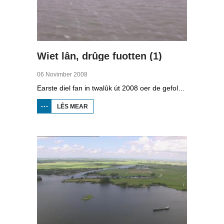
Wiet lân, drûge fuotten (1)
06 Novimber 2008
Earste diel fan in twalûk út 2008 oer de gefolgen fan de klimaatferoarings. Wat is nedich om yn Fryslân ek yn de takomst drûge fuotten te hâlden? Hoefolle moatte de seediken ferhege wurde en wat is nedich om de Fryske boezem 'klimaatproof' te meitsjen?
LÊS MEAR
OER
WIET
LÂN,
DRÛGE
FUOTTEN
(1)