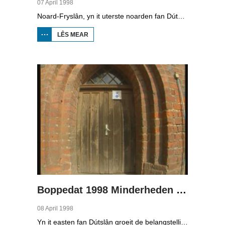
07 April 1998
Noard-Fryslân, yn it uterste noarden fan Dútslân, is bysûnder ryk oan talen. Njonken Dúts en ferskate farianten fan ús Frysk, wurdt der ek noch Deensk sprutsen en Plat-Dútsk. In soad Noard-Friezen behearskje de talen dy't yn de streek sprutsen wurde, sels al binne se noch mar fiif jier âld...
LÊS MEAR
OER
BOPPEDAT
1998
MINDERHEDEN
YN DÚTSLÂN 2
Boppedat 1998 Minderheden yn Dútslân 3
08 April 1998
Yn it easten fan Dútslân groeit de belangstelling foar de folklore en tradysjes fan de Sorbyske minderheid. De Sorben binne in Slavysk folk fan 60.000 minsken yn de dielsteaten Brandenburg en Saksen yn de eardere DDR. Hoewol't de belangstelling foar de kultuer grut is, giet it net goed mei de Sorbyske taal. Yn Brandenburg bygelyks, wurdt de taal allinnich noch mar praat troch minsken fan 60 jier en âlder. In folslein Sorbysktalige Kindergarten moat der feroaring yn bringe.