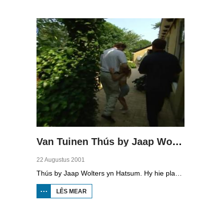
THÚS BY
HENDRIK
TEN
HOEVE
Van Tuinen Thús by Jaap Wolters
22 Augustus 2001
Thús by Jaap Wolters yn Hatsum. Hy hie plannen om pryster te wurden, mar is no eigener fan fiskrestaurant Op Hatsum.
LÊS MEAR
OER VAN
TUINEN
THÚS BY
JAAP
WOLTERS