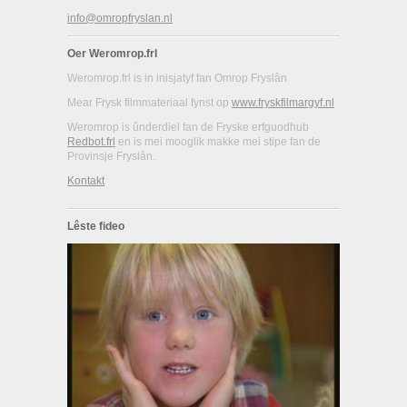
info@omropfryslan.nl
Oer Weromrop.frl
Weromrop.frl is in inisjatyf fan Omrop Fryslân
Mear Frysk filmmateriaal fynst op
www.fryskfilmargyf.nl
Weromrop is ûnderdiel fan de Fryske erfguodhub
Redbot.frl
en is mei mooglik makke mei stipe fan de
Provinsje Fryslân.
Kontakt
Lêste fideo