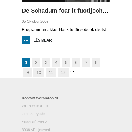
De Schadum foar it fuotljocht: Havank
05 Oktober 2008
Programmamakker Henk te Biesebeek sketst yn dizze dokumintêre út 2008 in portret fan detektiveskriuwer Havank, dy't yn 1904 berne waard yn Ljouwert as Hans van der Kallen. Syn boeken yn de Zwarte Beertjes-sery, mei De Schaduw as haadpersoan, wiene in grut sukses. Nei syn dea yn 1964 hat skriuwer/sjoernalist Pieter Terpstra syn skriuwen oernaam en trochset, sa binne der noch 24 boekjes útbrocht. Dêrnei wie it dien, it ferkocht net mear, it wie te wollich en te âlderwetsk. Utjouwerij Bruna hie it idee om De Schaduw noch in kear ta libben te bringen yn in nij boek.
LÊS MEAR
OER DE
SCHADUM
FOAR IT
FUOTLJOCHT:
HAVANK
1
2
3
4
5
6
7
8
…
9
10
11
12
Kontakt Weromrop.frl
WEROMROP.FRL
Omrop Fryslân
Suderkrúswei 2
8938 AP Ljouwert