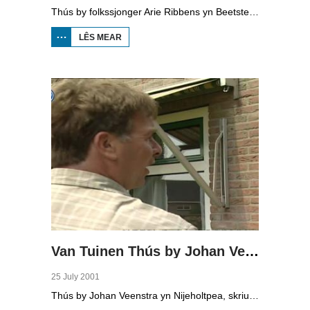
Thús by folkssjonger Arie Ribbens yn Beetstersweach, bekend fan û.o. 'Brabantse Nachten Zijn Lang'.
LÊS MEAR
OER VAN
TUINEN
THÚS BY
ARIE
RIBBENS
Van Tuinen Thús by Johan Veenstra
25 July 2001
Thús by Johan Veenstra yn Nijeholtpea, skriuwer en kollumnist foar de Ljouwerter Krante en ek bekend fan de lokale radio.