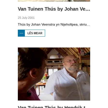
Van Tuinen Thús by Johan Veenstra
25 July 2001
Thús by Johan Veenstra yn Nijeholtpea, skriuwer en kollumnist foar de Ljouwerter Krante en ek bekend fan de lokale radio.
LÊS MEAR
OER VAN
TUINEN
THÚS BY
JOHAN
VEENSTRA
Van Tuinen Thús by Hendrik ten Hoeve