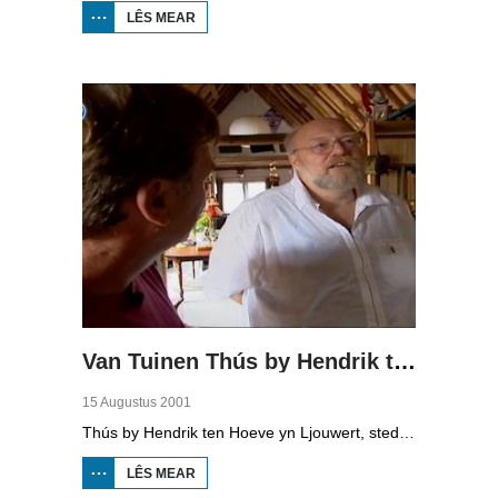
LÊS MEAR
OER VAN
TUINEN
THÚS BY
JOHAN
VEENSTRA
Van Tuinen Thús by Hendrik ten Hoeve
15 Augustus 2001
Thús by Hendrik ten Hoeve yn Ljouwert, stedshistoarikus, ûnderwizer en PvdA-politikus.
LÊS MEAR
OER VAN
TUINEN