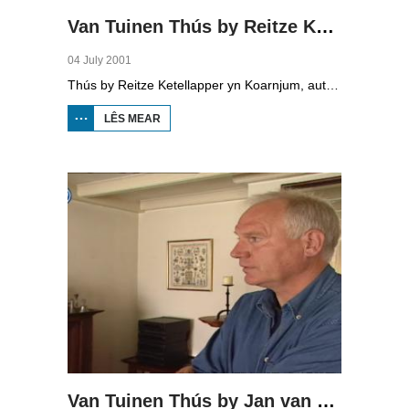
Van Tuinen Thús by Reitze Ketellapper
04 July 2001
Thús by Reitze Ketellapper yn Koarnjum, autohanneler en prominint CDA-politikus.
LÊS MEAR
OER VAN
TUINEN THÚS
BY REITZE
KETELLAPPER
Van Tuinen Thús by Jan van der Meij