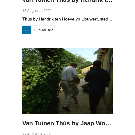
15 Augustus 2001
Thús by Hendrik ten Hoeve yn Ljouwert, stedshistoarikus, ûnderwizer en PvdA-politikus.
LÊS MEAR
OER VAN
TUINEN
THÚS BY
HENDRIK
TEN
HOEVE
Van Tuinen Thús by Jaap Wolters
22 Augustus 2001