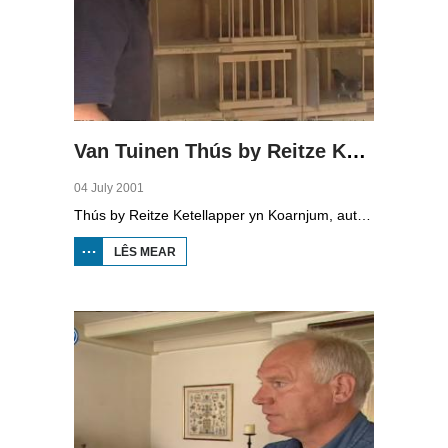
Van Tuinen Thús by Reitze Ketellapper
04 July 2001
Thús by Reitze Ketellapper yn Koarnjum, autohanneler en prominint CDA-politikus.
LÊS MEAR
OER VAN
TUINEN THÚS
BY REITZE
KETELLAPPER