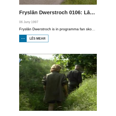
Fryslân Dwerstroch 0106: Lâns Gaast en Klif
06 Juny 1997
Fryslân Dwerstroch is in programma fan skoaltelefyzje. Karin de Jong rint dwerstroch de provinsje, fan noardeast nei súdwest. Yn diel seis is se yn Gaasterlân, dêr't heuvels binne út de IIstiid. Se sjocht by it Reaklif, in klokkestoel en de Rysterbosk en de bisten dy't dêr libje, lykas de das. Se praat mei Johan de Jong oer tsjerkûlen.
LÊS MEAR
OER FRYSLÂN
DWERSTROCH
0106: LÂNS
GAAST EN
KLIF