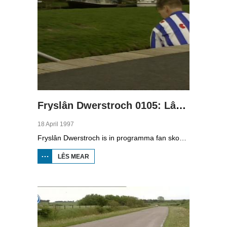
Fryslân Dwerstroch 0105: Lâns de Marren
18 April 1997
Fryslân Dwerstroch is in programma fan skoaltelefyzje. Karin de Jong rint dwerstroch de provinsje, fan noardeast nei súdwest. Yn diel fiif giet it oer de grutte Fryske marren, lykas de Snitser Mar en de Fluezen. Dat lûkt in soad toeristen, en by de plakken oan it wetter fertsjinje in soad minsken har jild yn de toeristyske sektor. We sjogge by it Hooglandgemaal yn Starum en Karin leit út watfoar type pleatsen oft der binne en se praat mei fierljepper Rimmer Abma.
LÊS MEAR
OER FRYSLÂN
DWERSTROCH
0105: LÂNS DE
MARREN