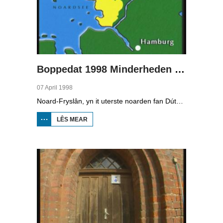
Boppedat 1998 Minderheden yn Dútslân 2
07 April 1998
Noard-Fryslân, yn it uterste noarden fan Dútslân, is bysûnder ryk oan talen. Njonken Dúts en ferskate farianten fan ús Frysk, wurdt der ek noch Deensk sprutsen en Plat-Dútsk. In soad Noard-Friezen behearskje de talen dy't yn de streek sprutsen wurde, sels al binne se noch mar fiif jier âld...
LÊS MEAR
OER
BOPPEDAT
1998
MINDERHEDEN
YN DÚTSLÂN 2