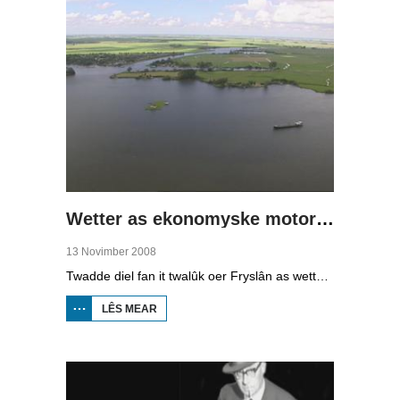
(1)
Wetter as ekonomyske motor (2)
13 Novimber 2008
Twadde diel fan it twalûk oer Fryslân as wetterprovinsje. Yn dizze ôflevering: nije technology om wetter te suverjen, en hoe't je dêr in ekonomysk model fan meitsje, dat wol sizze, jild mei fertsjinje kinne.
LÊS MEAR
OER WETTER
AS
EKONOMYSKE
MOTOR (2)