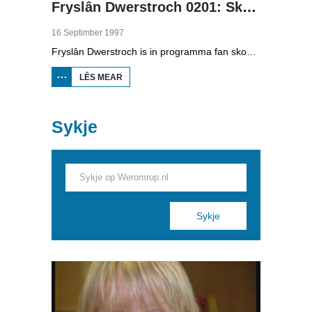
Fryslân Dwerstroch 0201: Skylge
16 Septimber 1997
Fryslân Dwerstroch is in programma fan skoaltelefyzje. Karin de Jong rint dwerstroch de provinsje. Yn diel ien fan de twadde searje is se op Skylge. Se fertelt oer de fjoertoer Brandaris en syn skiednis en sjocht op it strân. Troch stoarmen binne tal fan skippen ferlern gien en dat is te sjen op in wrakkekaart en op de grêfstiennen. Ek fertelt se oer de KNRM, de rêdingsmaatskippij. Op it Waadeilân groeie in soad cranberrystruken en Karin fertelt hoe't dat komt en sjocht watfoar produkten oft der mei makke wurde kinne.
LÊS MEAR
OER FRYSLÂN
DWERSTROCH
0201: SKYLGE
Sykje
Pages