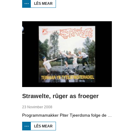
LÊS MEAR
OER TITUS
BRANDSMA
1881-1942
Strawelte, rûger as froeger
23 Novimber 2008
Programmamakker Piter Tjeerdsma folge de willepunkband Strawelte by de tariedings foar harren reunykonserten yn 2008. Ek mei histoaryske bylden fan optredens yn Litouwen yn 1989 en it ôfskiedskonsert yn Bûtenpost yn 1990.
LÊS MEAR
OER
STRAWELTE,