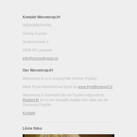
Kontakt Weromrop.frl
WEROMROP.FRL
Omrop Fryslân
Suderkrúswei 2
8938 AP Ljouwert
info@omropfryslan.nl
Oer Weromrop.frl
Weromrop.frl is in inisjatyf fan Omrop Fryslân
Mear Frysk filmmateriaal fynst op
www.fryskfilmargyf.nl
Weromrop is ûnderdiel fan de Fryske erfguodhub
Redbot.frl
en is mei mooglik makke mei stipe fan de
Provinsje Fryslân.
Kontakt
Lêste fideo