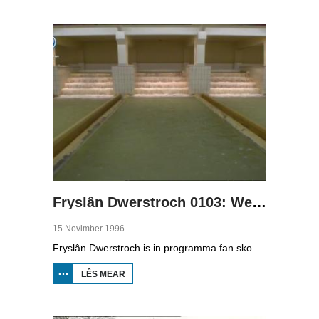
0101: FAN IT
WAAD ÔF
Fryslân Dwerstroch 0103: Wetter Lege Midden
15 Novimber 1996
Fryslân Dwerstroch is in programma fan skoaltelefyzje. Karin de Jong rint dwerstroch de provinsje, fan noardeast nei súdwest. Yn diel trije rint se troch it Lege Midden, it gebiet dat leger leit as de rest fan de provinsje. Der is in soad wetter, marren en puollen mei diken deromhinne om drûge fuotten te hâlden. It Woudagemaal pompt it wetter fuort. Se giet yn op de skiednis fan de turfwinning, is by de Alde Feanen en sjocht by it suverjen fan wetter by de wetterlieding.
LÊS MEAR
OER FRYSLÂN
DWERSTROCH
0103: WETTER
LEGE MIDDEN