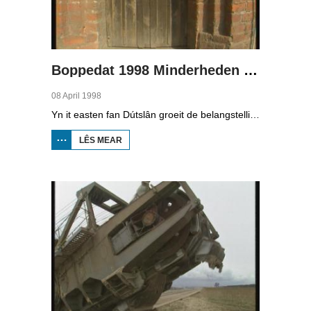
Boppedat 1998 Minderheden yn Dútslân 3
08 April 1998
Yn it easten fan Dútslân groeit de belangstelling foar de folklore en tradysjes fan de Sorbyske minderheid. De Sorben binne in Slavysk folk fan 60.000 minsken yn de dielsteaten Brandenburg en Saksen yn de eardere DDR. Hoewol't de belangstelling foar de kultuer grut is, giet it net goed mei de Sorbyske taal. Yn Brandenburg bygelyks, wurdt de taal allinnich noch mar praat troch minsken fan 60 jier en âlder. In folslein Sorbysktalige Kindergarten moat der feroaring yn bringe.
LÊS MEAR
OER
BOPPEDAT
1998
MINDERHEDEN
YN DÚTSLÂN 3