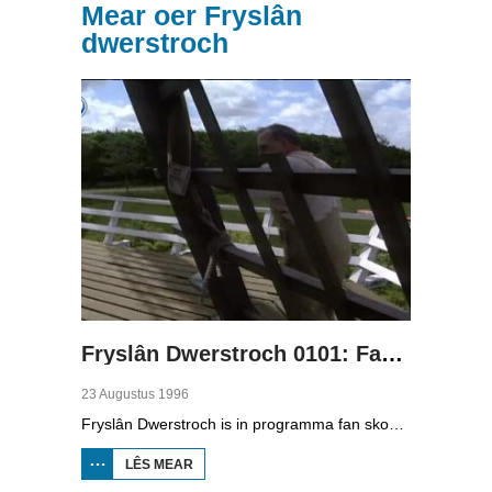
Mear oer Fryslân
dwerstroch
Fryslân Dwerstroch 0101: Fan it Waad ôf
23 Augustus 1996
Fryslân Dwerstroch is in programma fan skoaltelefyzje. Karin de Jong rint dwerstroch de provinsje, fan noardeast nei súdwest. Yn diel ien begjint se op it Waad en fertelt se oer eb en floed, de fûgels, seehûnen en skulpen. Dan giet se fierder oer de seedyk dêr't skiep rinne. Se praat mei ien dy't skieppetsiis makket. Fierder op har tocht sjocht se terpen en sjocht se by in mûnder.
LÊS MEAR
OER FRYSLÂN
DWERSTROCH