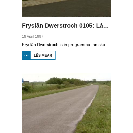
Fryslân Dwerstroch 0105: Lâns de Marren
18 April 1997
Fryslân Dwerstroch is in programma fan skoaltelefyzje. Karin de Jong rint dwerstroch de provinsje, fan noardeast nei súdwest. Yn diel fiif giet it oer de grutte Fryske marren, lykas de Snitser Mar en de Fluezen. Dat lûkt in soad toeristen, en by de plakken oan it wetter fertsjinje in soad minsken har jild yn de toeristyske sektor. We sjogge by it Hooglandgemaal yn Starum en Karin leit út watfoar type pleatsen oft der binne en se praat mei fierljepper Rimmer Abma.
LÊS MEAR
OER FRYSLÂN
DWERSTROCH
0105: LÂNS DE
MARREN