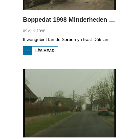
Boppedat 1998 Minderheden yn Dútslân 4
09 April 1998
It wengebiet fan de Sorben yn East-Dútslân is foar in part fernield troch de brúnkoalyndustry. Yn de kommunistyske tiid binne der 79 Sorbyske doarpen ôfgroeven foar de brúnkoalwinning. En ek no wurdt der, foar it earst sûnt de Dútske werieniging, in doarpke bedrige. Brúnkoalbedriuw Laubach wol oer in pear jier it doarp Horno slope en ôfgrave, mar de bewenners fersette harren út alle macht.
LÊS MEAR
OER
BOPPEDAT
1998
MINDERHEDEN
YN DÚTSLÂN 4