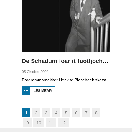
De Schadum foar it fuotljocht: Havank
05 Oktober 2008
Programmamakker Henk te Biesebeek sketst yn dizze dokumintêre út 2008 in portret fan detektiveskriuwer Havank, dy't yn 1904 berne waard yn Ljouwert as Hans van der Kallen. Syn boeken yn de Zwarte Beertjes-sery, mei De Schaduw as haadpersoan, wiene in grut sukses. Nei syn dea yn 1964 hat skriuwer/sjoernalist Pieter Terpstra syn skriuwen oernaam en trochset, sa binne der noch 24 boekjes útbrocht. Dêrnei wie it dien, it ferkocht net mear, it wie te wollich en te âlderwetsk. Utjouwerij Bruna hie it idee om De Schaduw noch in kear ta libben te bringen yn in nij boek.
LÊS MEAR
OER DE
SCHADUM
FOAR IT
FUOTLJOCHT:
HAVANK
1
2
3
4
5
6
7
8
…
9
10
11
12