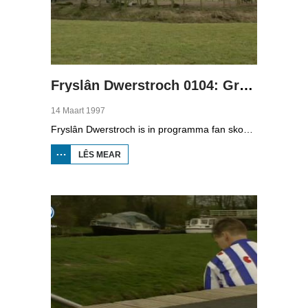
Fryslân Dwerstroch 0104: Greidhoeke
14 Maart 1997
Fryslân Dwerstroch is in programma fan skoaltelefyzje. Karin de Jong rint dwerstroch de provinsje, fan noardeast nei súdwest. Yn diel fjouwer rint se troch de Greidhoeke. Dêr binne in soad boeren mei kij. Se fertelt oer it boerebedriuw, dat boeren (keunst)dong oer it lân struie, gers meane en se leit út wat kuil is. Ek sjogge we by it melken en hoe't tsiis makke wurdt yn it fabryk. En Fryske hynders en aaisykje komme ek oan de oarder.
LÊS MEAR
OER FRYSLÂN
DWERSTROCH
0104:
GREIDHOEKE