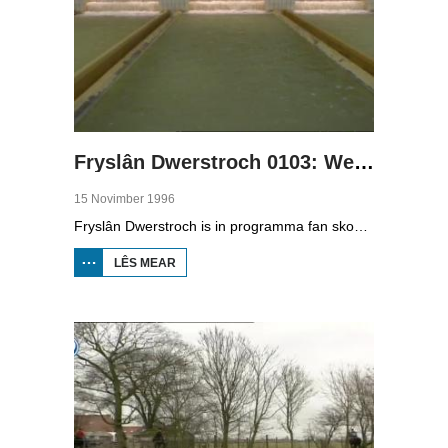
Fryslân Dwerstroch 0103: Wetter Lege Midden
15 Novimber 1996
Fryslân Dwerstroch is in programma fan skoaltelefyzje. Karin de Jong rint dwerstroch de provinsje, fan noardeast nei súdwest. Yn diel trije rint se troch it Lege Midden, it gebiet dat leger leit as de rest fan de provinsje. Der is in soad wetter, marren en puollen mei diken deromhinne om drûge fuotten te hâlden. It Woudagemaal pompt it wetter fuort. Se giet yn op de skiednis fan de turfwinning, is by de Alde Feanen en sjocht by it suverjen fan wetter by de wetterlieding.
LÊS MEAR
OER FRYSLÂN
DWERSTROCH
0103: WETTER
LEGE MIDDEN