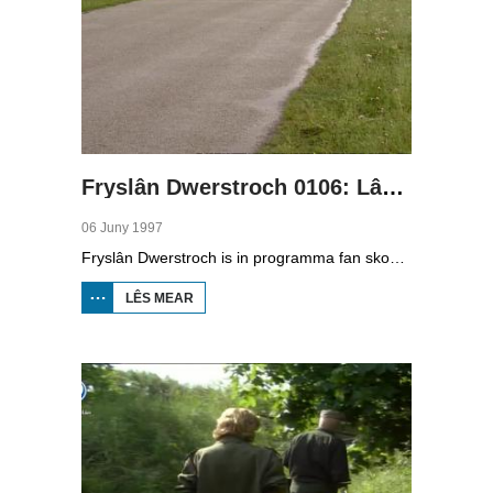
Fryslân Dwerstroch 0106: Lâns Gaast en Klif
06 Juny 1997
Fryslân Dwerstroch is in programma fan skoaltelefyzje. Karin de Jong rint dwerstroch de provinsje, fan noardeast nei súdwest. Yn diel seis is se yn Gaasterlân, dêr't heuvels binne út de IIstiid. Se sjocht by it Reaklif, in klokkestoel en de Rysterbosk en de bisten dy't dêr libje, lykas de das. Se praat mei Johan de Jong oer tsjerkûlen.
LÊS MEAR
OER FRYSLÂN
DWERSTROCH
0106: LÂNS
GAAST EN
KLIF