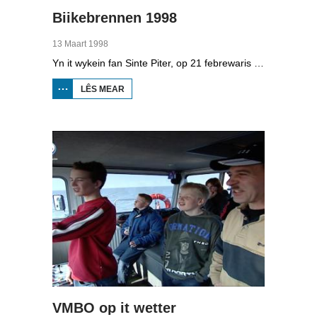
Biikebrennen 1998
13 Maart 1998
Yn it wykein fan Sinte Piter, op 21 febrewaris 1998, begroete de Noard-Friezen alle jierren de maitiid mei tsientallen grutte fjoeren. Se neame it 'biikebrennen' en it is it wichtichste Noard-Fryske feest. De Noard-Fryske taal dy't yn Sleeswijk-Holstein troch tsientûzen minsken praat wurdt, spilet in wichtige rol by it biikebrennen.
LÊS MEAR
OER
BIIKEBRENNEN
1998
VMBO op it wetter