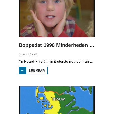
Boppedat 1998 Minderheden yn Dútslân 1
06 April 1998
Yn Noard-Fryslân, yn it uterste noarden fan Dútslân, prate sawat 8000 minsken Frasch. Dy taal is famylje fan ús Frysk. Om't de groep Frasch-praters sa lyts is, is it foar harren in toer om ek in partner foar it libben te finen dy't ek Frasch praat. Sa komt it dat der op it fêstelân fan Noard-Fryslân noch mar in pear famyljes binne dêr't de man, de frou en de bern allegear Frasch prate. Ferslachjouwer Onno Falkena wie yn it ramt fan it Dútsk-Nederlânske sjoernalistenstipendium twa moannen yn Dútslân en ek in pear wike yn Noard-Fryslân.
LÊS MEAR
OER
BOPPEDAT
1998
MINDERHEDEN
YN DÚTSLÂN 1