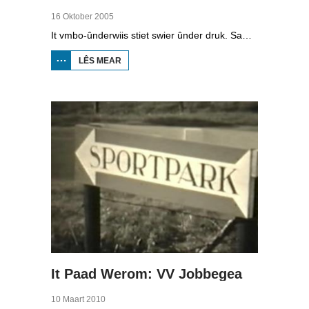
16 Oktober 2005
It vmbo-ûnderwiis stiet swier ûnder druk. Sawat 15 persint fan alle learlingen ferlit de skoalle sûnder diploma. Dochs binne der ek skoallen der't it oars is, lykas de Maritime Akademy yn Harns. Omrop Fryslân folge learlingen Ynse Leenstra, Jan Steenstra, Jard Jissink en Marjoke van Es 24 oeren lang.
LÊS MEAR
OER
VMBO
OP IT
WETTER
It Paad Werom: VV Jobbegea
10 Maart 2010