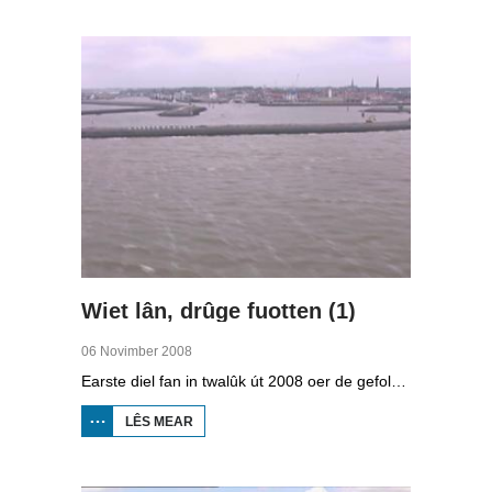
RÛGER AS
FROEGER
Wiet lân, drûge fuotten (1)
06 Novimber 2008
Earste diel fan in twalûk út 2008 oer de gefolgen fan de klimaatferoarings. Wat is nedich om yn Fryslân ek yn de takomst drûge fuotten te hâlden? Hoefolle moatte de seediken ferhege wurde en wat is nedich om de Fryske boezem 'klimaatproof' te meitsjen?
LÊS MEAR
OER
WIET
LÂN,
DRÛGE
FUOTTEN