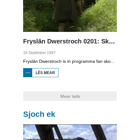
Fryslân Dwerstroch 0201: Skylge
16 Septimber 1997
Fryslân Dwerstroch is in programma fan skoaltelefyzje. Karin de Jong rint dwerstroch de provinsje. Yn diel ien fan de twadde searje is se op Skylge. Se fertelt oer de fjoertoer Brandaris en syn skiednis en sjocht op it strân. Troch stoarmen binne tal fan skippen ferlern gien en dat is te sjen op in wrakkekaart en op de grêfstiennen. Ek fertelt se oer de KNRM, de rêdingsmaatskippij. Op it Waadeilân groeie in soad cranberrystruken en Karin fertelt hoe't dat komt en sjocht watfoar produkten oft der mei makke wurde kinne.
LÊS MEAR
OER FRYSLÂN
DWERSTROCH
0201: SKYLGE
Mear lade
Sjoch ek