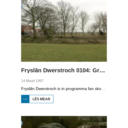
Fryslân Dwerstroch 0104: Greidhoeke
14 Maart 1997
Fryslân Dwerstroch is in programma fan skoaltelefyzje. Karin de Jong rint dwerstroch de provinsje, fan noardeast nei súdwest. Yn diel fjouwer rint se troch de Greidhoeke. Dêr binne in soad boeren mei kij. Se fertelt oer it boerebedriuw, dat boeren (keunst)dong oer it lân struie, gers meane en se leit út wat kuil is. Ek sjogge we by it melken en hoe't tsiis makke wurdt yn it fabryk. En Fryske hynders en aaisykje komme ek oan de oarder.
LÊS MEAR
OER FRYSLÂN
DWERSTROCH
0104:
GREIDHOEKE