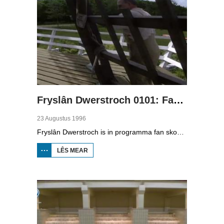
Fryslân Dwerstroch 0101: Fan it Waad ôf
23 Augustus 1996
Fryslân Dwerstroch is in programma fan skoaltelefyzje. Karin de Jong rint dwerstroch de provinsje, fan noardeast nei súdwest. Yn diel ien begjint se op it Waad en fertelt se oer eb en floed, de fûgels, seehûnen en skulpen. Dan giet se fierder oer de seedyk dêr't skiep rinne. Se praat mei ien dy't skieppetsiis makket. Fierder op har tocht sjocht se terpen en sjocht se by in mûnder.
LÊS MEAR
OER FRYSLÂN
DWERSTROCH
0101: FAN IT
WAAD ÔF