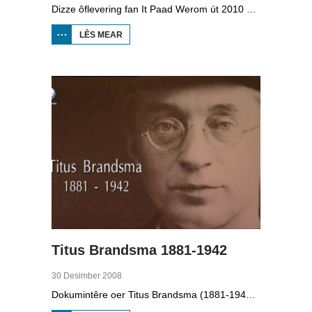
Dizze ôflevering fan It Paad Werom út 2010 giet oer VV Jobbegea yn de sechtiger jierren. Dan steane der in pear mannen op it fjild dy't krekt eefkes mear kinne as in oar, om't se altyd, mar dan ek altyd oan it baltsjetraapjen binne. Se reitsje sa opinoar ynspile dat se inoar mei de eagen ticht strakke ballen taspylje kinne. Dat docht fertuten: begjin jierren sechtich hat Jobbegea it bêste sneinsfuotbalteam fan Fryslân, dat spilet op it nivo wat no de haadklasse is.
LÊS MEAR
OER IT
PAAD
WEROM:
VV
JOBBEGEA
Titus Brandsma 1881-1942
30 Desimber 2008
Dokumintêre oer Titus Brandsma (1881-1942). Hy wie pater by de karmeliten, heechlearaar, publisist en fersetsstrider. Hy waard ombrocht yn in konsintraasjekamp. Gryt van Duinen prate û.o. mei Ton Crijnen dy't in boek oer Titus Brandsma skreau. Yn 2022 waard Brandsma hillich ferklearre.