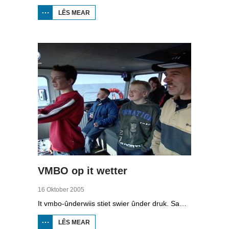
LÊS MEAR
OER
BIIKEBRENNEN
1998
VMBO op it wetter
16 Oktober 2005
It vmbo-ûnderwiis stiet swier ûnder druk. Sawat 15 persint fan alle learlingen ferlit de skoalle sûnder diploma. Dochs binne der ek skoallen der't it oars is, lykas de Maritime Akademy yn Harns. Omrop Fryslân folge learlingen Ynse Leenstra, Jan Steenstra, Jard Jissink en Marjoke van Es 24 oeren lang.
LÊS MEAR
OER