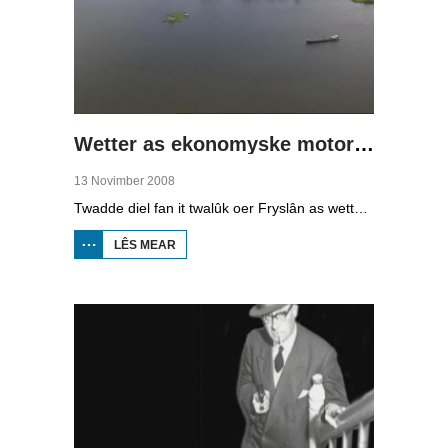
Wetter as ekonomyske motor (2)
13 Novimber 2008
Twadde diel fan it twalûk oer Fryslân as wetterprovinsje. Yn dizze ôflevering: nije technology om wetter te suverjen, en hoe't je dêr in ekonomysk model fan meitsje, dat wol sizze, jild mei fertsjinje kinne.
LÊS MEAR
OER WETTER
AS
EKONOMYSKE
MOTOR (2)