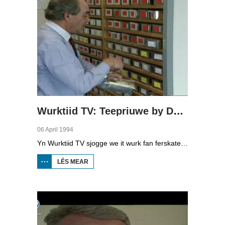
Wurktiid TV: Teepriuwe by Douwe Egberts
06 April 1994
Yn Wurktiid TV sjogge we it wurk fan ferskate bedriuwen. Yn dizze ôflevering is dat Douwe Egberts op De Jouwer. Ynkeaper A. Koopmans, organoleptikus (beropsteepriuwer) A. Wuite en assistint 'monsterkamer' A. Dijksma fertelle oer har wurk.
LÊS MEAR
OER
WURKTIID
TV:
TEEPRIUWE
BY DOUWE
EGBERTS