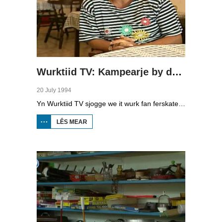
Wurktiid TV: Kampearje by de boer
20 July 1994
Yn Wurktiid TV sjogge we it wurk fan ferskate bedriuwen. Yn dizze ôflevering giet it oer kampearje by de boer, bêd en brochje, miny-camping en buorkerijloazjeminten. Beant Haarsma, studint oan de Lânbouhegeskoalle hat ûndersocht wat de kosten binne, de famylje Jansen kiest bewust foar in lytse camping en At Anema en Jan Anema fertelle oer har wurk om foar de gasten te soargjen.
LÊS MEAR
OER
WURKTIID
TV:
KAMPEARJE
BY DE BOER