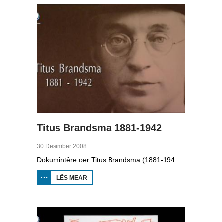
JOBBEGEA
Titus Brandsma 1881-1942
30 Desimber 2008
Dokumintêre oer Titus Brandsma (1881-1942). Hy wie pater by de karmeliten, heechlearaar, publisist en fersetsstrider. Hy waard ombrocht yn in konsintraasjekamp. Gryt van Duinen prate û.o. mei Ton Crijnen dy't in boek oer Titus Brandsma skreau. Yn 2022 waard Brandsma hillich ferklearre.
LÊS MEAR
OER TITUS
BRANDSMA
1881-1942