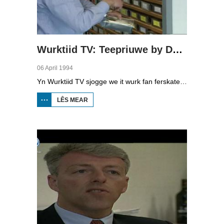
Wurktiid TV: Teepriuwe by Douwe Egberts
06 April 1994
Yn Wurktiid TV sjogge we it wurk fan ferskate bedriuwen. Yn dizze ôflevering is dat Douwe Egberts op De Jouwer. Ynkeaper A. Koopmans, organoleptikus (beropsteepriuwer) A. Wuite en assistint 'monsterkamer' A. Dijksma fertelle oer har wurk.
LÊS MEAR
OER
WURKTIID
TV:
TEEPRIUWE
BY DOUWE
EGBERTS