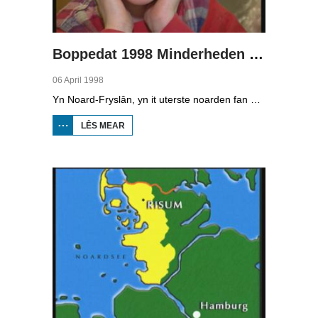
Boppedat 1998 Minderheden yn Dútslân 1
06 April 1998
Yn Noard-Fryslân, yn it uterste noarden fan Dútslân, prate sawat 8000 minsken Frasch. Dy taal is famylje fan ús Frysk. Om't de groep Frasch-praters sa lyts is, is it foar harren in toer om ek in partner foar it libben te finen dy't ek Frasch praat. Sa komt it dat der op it fêstelân fan Noard-Fryslân noch mar in pear famyljes binne dêr't de man, de frou en de bern allegear Frasch prate. Ferslachjouwer Onno Falkena wie yn it ramt fan it Dútsk-Nederlânske sjoernalistenstipendium twa moannen yn Dútslân en ek in pear wike yn Noard-Fryslân.
LÊS MEAR
OER
BOPPEDAT
1998
MINDERHEDEN
YN DÚTSLÂN 1