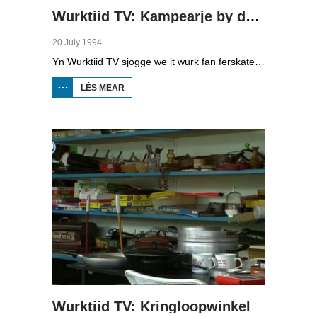
Wurktiid TV: Kampearje by de boer
20 July 1994
Yn Wurktiid TV sjogge we it wurk fan ferskate bedriuwen. Yn dizze ôflevering giet it oer kampearje by de boer, bêd en brochje, miny-camping en buorkerijloazjeminten. Beant Haarsma, studint oan de Lânbouhegeskoalle hat ûndersocht wat de kosten binne, de famylje Jansen kiest bewust foar in lytse camping en At Anema en Jan Anema fertelle oer har wurk om foar de gasten te soargjen.
LÊS MEAR
OER
WURKTIID
TV:
KAMPEARJE
BY DE BOER
Wurktiid TV: Kringloopwinkel