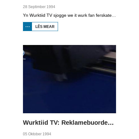
28 Septimber 1994
Yn Wurktiid TV sjogge we it wurk fan ferskate bedriuwen. Yn dizze ôflevering giet it oer de 'werbrûkwinkel', oftewol kringloopwinkel. Stie earder de frijwilliger sintraal, no moat it produkt sintraal stean. Boppedat moat saakliker wurke wurde. R. Botma, koördinator werkbrûkwinkel, T. Durkstra, meiwurker winkel en R. Gramsma fan Wurkympuls fertelle oer dizze ûntwikkeling.
LÊS MEAR
OER WURKTIID TV:
KRINGLOOPWINKEL
Wurktiid TV: Reklamebuorden fan Sam Info
05 Oktober 1994