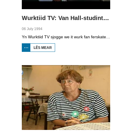
Wurktiid TV: Van Hall-studinten as ûndernimmer
06 July 1994
Yn Wurktiid TV sjogge we it wurk fan ferskate bedriuwen. Yn dizze ôflevering giet it oer studinten fan it Van Hall Instituut yn Boalsert dy't Nederlânsk kampioen miny-ûndernimmings wurden binne mei har sels betochte appelsmots. Se meie no nei it EK. Begeliedend dosint M. Wijnia, 'personielsmanager' en studint Richard Eisinga, 'produksjelieder' en studint Harry Feenstra en 'direkteur' en studint Marcel Mensink fertelle oer it proses.
LÊS MEAR
OER WURKTIID
TV: VAN HALL-
STUDINTEN AS
ÛNDERNIMMER