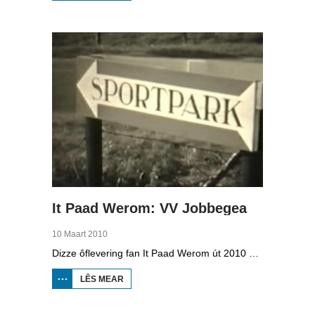
VMBO
OP IT
WETTER
It Paad Werom: VV Jobbegea
10 Maart 2010
Dizze ôflevering fan It Paad Werom út 2010 giet oer VV Jobbegea yn de sechtiger jierren. Dan steane der in pear mannen op it fjild dy't krekt eefkes mear kinne as in oar, om't se altyd, mar dan ek altyd oan it baltsjetraapjen binne. Se reitsje sa opinoar ynspile dat se inoar mei de eagen ticht strakke ballen taspylje kinne. Dat docht fertuten: begjin jierren sechtich hat Jobbegea it bêste sneinsfuotbalteam fan Fryslân, dat spilet op it nivo wat no de haadklasse is.
LÊS MEAR
OER IT
PAAD
WEROM:
VV