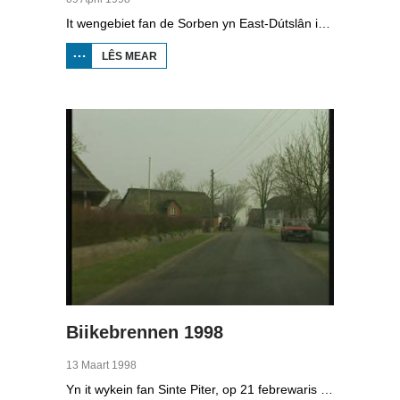
It wengebiet fan de Sorben yn East-Dútslân is foar in part fernield troch de brúnkoalyndustry. Yn de kommunistyske tiid binne der 79 Sorbyske doarpen ôfgroeven foar de brúnkoalwinning. En ek no wurdt der, foar it earst sûnt de Dútske werieniging, in doarpke bedrige. Brúnkoalbedriuw Laubach wol oer in pear jier it doarp Horno slope en ôfgrave, mar de bewenners fersette harren út alle macht.
LÊS MEAR
OER
BOPPEDAT
1998
MINDERHEDEN
YN DÚTSLÂN 4
Biikebrennen 1998
13 Maart 1998
Yn it wykein fan Sinte Piter, op 21 febrewaris 1998, begroete de Noard-Friezen alle jierren de maitiid mei tsientallen grutte fjoeren. Se neame it 'biikebrennen' en it is it wichtichste Noard-Fryske feest. De Noard-Fryske taal dy't yn Sleeswijk-Holstein troch tsientûzen minsken praat wurdt, spilet in wichtige rol by it biikebrennen.