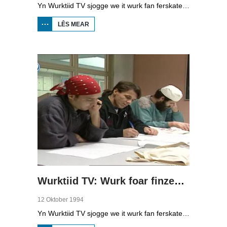
Yn Wurktiid TV sjogge we it wurk fan ferskate bedriuwen. Yn dizze ôflevering giet it oer it bedriuw Sam Info út Drachten. Se meitsje der grutte reklamebuorden, mar ek oare reklame-uteringen foar op buskes en bushokjes. Direkteur W. Samson en bedriuwslieder S. Zuidema fertelle oer it wurk, se ûntwerpe en drukke it sels.
LÊS MEAR
OER WURKTIID TV:
REKLAMEBUORDEN
FAN SAM INFO
Wurktiid TV: Wurk foar finzenen yn De Marwei
12 Oktober 1994
Yn Wurktiid TV sjogge we it wurk fan ferskate bedriuwen. Yn dizze ôflevering giet it oer finzenen yn De Marwei yn Ljouwert dy't mei kursussen en opliedingen taret wurde op de maatskippij. P. van Houten, koördinator Sosjaal Kultureel Wurk De Marwei, en finzenen Mr. Spring en Jimbo fertelle deroer.