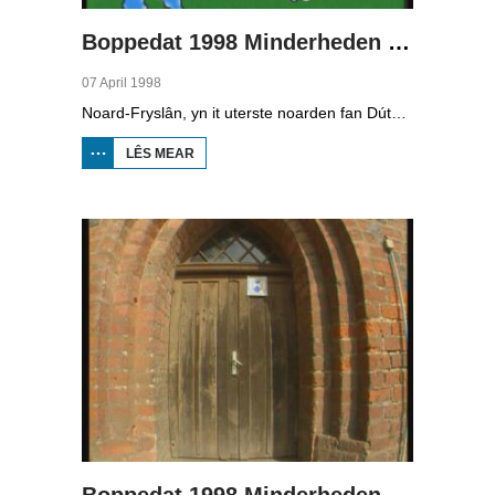
Boppedat 1998 Minderheden yn Dútslân 2
07 April 1998
Noard-Fryslân, yn it uterste noarden fan Dútslân, is bysûnder ryk oan talen. Njonken Dúts en ferskate farianten fan ús Frysk, wurdt der ek noch Deensk sprutsen en Plat-Dútsk. In soad Noard-Friezen behearskje de talen dy't yn de streek sprutsen wurde, sels al binne se noch mar fiif jier âld...
LÊS MEAR
OER
BOPPEDAT
1998
MINDERHEDEN
YN DÚTSLÂN 2
Boppedat 1998 Minderheden yn Dútslân 3