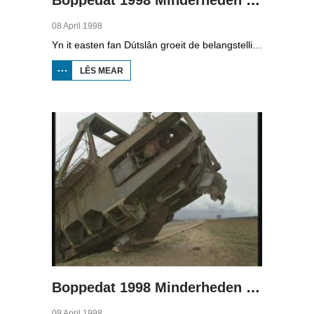
08 April 1998
Yn it easten fan Dútslân groeit de belangstelling foar de folklore en tradysjes fan de Sorbyske minderheid. De Sorben binne in Slavysk folk fan 60.000 minsken yn de dielsteaten Brandenburg en Saksen yn de eardere DDR. Hoewol't de belangstelling foar de kultuer grut is, giet it net goed mei de Sorbyske taal. Yn Brandenburg bygelyks, wurdt de taal allinnich noch mar praat troch minsken fan 60 jier en âlder. In folslein Sorbysktalige Kindergarten moat der feroaring yn bringe.
LÊS MEAR
OER
BOPPEDAT
1998
MINDERHEDEN
YN DÚTSLÂN 3
Boppedat 1998 Minderheden yn Dútslân 4
09 April 1998