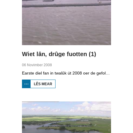
Wiet lân, drûge fuotten (1)
06 Novimber 2008
Earste diel fan in twalûk út 2008 oer de gefolgen fan de klimaatferoarings. Wat is nedich om yn Fryslân ek yn de takomst drûge fuotten te hâlden? Hoefolle moatte de seediken ferhege wurde en wat is nedich om de Fryske boezem 'klimaatproof' te meitsjen?
LÊS MEAR
OER
WIET
LÂN,
DRÛGE
FUOTTEN
(1)