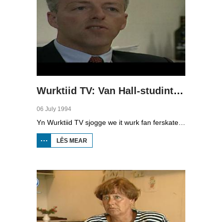
Wurktiid TV: Van Hall-studinten as ûndernimmer
06 July 1994
Yn Wurktiid TV sjogge we it wurk fan ferskate bedriuwen. Yn dizze ôflevering giet it oer studinten fan it Van Hall Instituut yn Boalsert dy't Nederlânsk kampioen miny-ûndernimmings wurden binne mei har sels betochte appelsmots. Se meie no nei it EK. Begeliedend dosint M. Wijnia, 'personielsmanager' en studint Richard Eisinga, 'produksjelieder' en studint Harry Feenstra en 'direkteur' en studint Marcel Mensink fertelle oer it proses.
LÊS MEAR
OER WURKTIID
TV: VAN HALL-
STUDINTEN AS
ÛNDERNIMMER