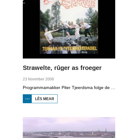
Strawelte, rûger as froeger
23 Novimber 2008
Programmamakker Piter Tjeerdsma folge de willepunkband Strawelte by de tariedings foar harren reunykonserten yn 2008. Ek mei histoaryske bylden fan optredens yn Litouwen yn 1989 en it ôfskiedskonsert yn Bûtenpost yn 1990.
LÊS MEAR
OER
STRAWELTE,
RÛGER AS
FROEGER