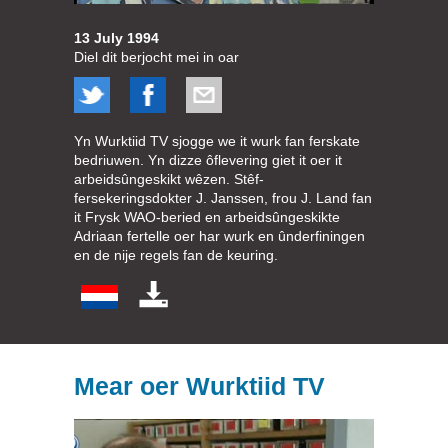
13 July 1994
Diel dit berjocht mei in oar
Yn Wurktiid TV sjogge we it wurk fan ferskate
bedriuwen. Yn dizze ôflevering giet it oer it
arbeidsûngeskikt wêzen. Stêf-
fersekeringsdokter J. Janssen, frou J. Land fan
it Frysk WAO-beried en arbeidsûngeskikte
Adriaan fertelle oer har wurk en ûnderfiningen
en de nije regels fan de keuring.
Mear oer Wurktiid TV