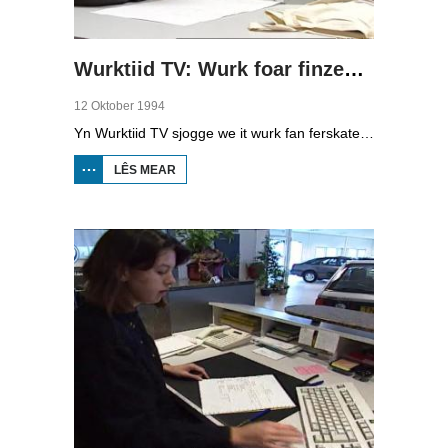
Wurktiid TV: Wurk foar finzenen yn De Marwei
12 Oktober 1994
Yn Wurktiid TV sjogge we it wurk fan ferskate bedriuwen. Yn dizze ôflevering giet it oer finzenen yn De Marwei yn Ljouwert dy't mei kursussen en opliedingen taret wurde op de maatskippij. P. van Houten, koördinator Sosjaal Kultureel Wurk De Marwei, en finzenen Mr. Spring en Jimbo fertelle deroer.
LÊS MEAR
OER
WURKTIID
TV: WURK
FOAR
FINZENEN
YN DE
MARWEI