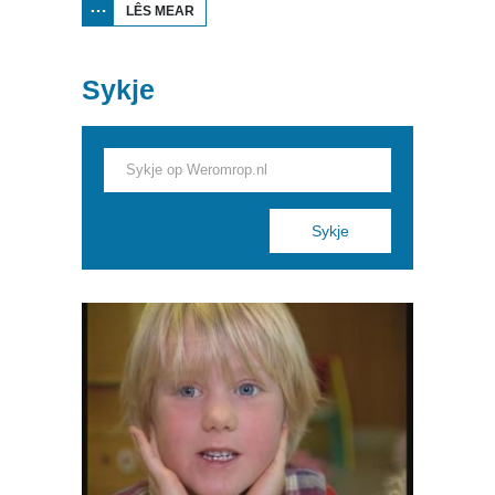
LÊS MEAR
OER
WURKTIID
TV: WURK
FOAR
FINZENEN
Sykje
YN DE
MARWEI
Pages