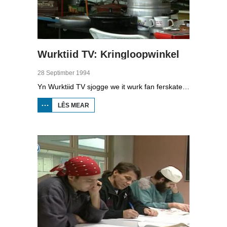
Wurktiid TV: Kringloopwinkel
28 Septimber 1994
Yn Wurktiid TV sjogge we it wurk fan ferskate bedriuwen. Yn dizze ôflevering giet it oer de 'werbrûkwinkel', oftewol kringloopwinkel. Stie earder de frijwilliger sintraal, no moat it produkt sintraal stean. Boppedat moat saakliker wurke wurde. R. Botma, koördinator werkbrûkwinkel, T. Durkstra, meiwurker winkel en R. Gramsma fan Wurkympuls fertelle oer dizze ûntwikkeling.
LÊS MEAR
OER WURKTIID TV:
KRINGLOOPWINKEL