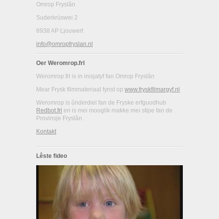
Omrop Fryslân
Suderkrúswei 2
8938 AP Ljouwert
info@omropfryslan.nl
Oer Weromrop.frl
Weromrop.frl is in inisjatyf fan Omrop Fryslân
Mear Frysk filmmateriaal fynst op
www.fryskfilmargyf.nl
Weromrop is ûnderdiel fan de Fryske erfguodhub
Redbot.frl
en is mei mooglik makke mei stipe fan de
Provinsje Fryslân.
Kontakt
Lêste fideo