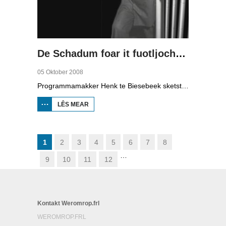
De Schadum foar it fuotljocht: Havank
05 Oktober 2008
Programmamakker Henk te Biesebeek sketst yn dizze dokumintêre út 2008 in portret fan detektiveskriuwer Havank, dy't yn 1904 berne waard yn Ljouwert as Hans van der Kallen. Syn boeken yn de Zwarte Beertjes-sery, mei De Schaduw as haadpersoan, wiene in grut sukses. Nei syn dea yn 1964 hat skriuwer/sjoernalist Pieter Terpstra syn skriuwen oernaam en trochset, sa binne der noch 24 boekjes útbrocht. Dêrnei wie it dien, it ferkocht net mear, it wie te wollich en te âlderwetsk. Utjouwerij Bruna hie it idee om De Schaduw noch in kear ta libben te bringen yn in nij boek.
LÊS MEAR
OER DE
SCHADUM
FOAR IT
FUOTLJOCHT:
HAVANK
1
2
3
4
5
6
7
8
…
9
10
11
12
Kontakt Weromrop.frl
WEROMROP.FRL