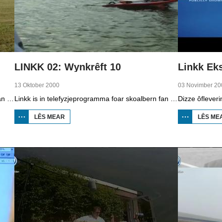
LINKK 02: Wynkrêft 10
Linkk Eks
13 Oktober 2000
03 Novimber 20
Linkk is in telefyzjeprogramma foar skoalbern fan de ûnderbou fan it fuortset ûnderwiis. De presintaasje wurdt dien troch Koppie en Kink. Dizze ôflevering giet oer sweeffleanen, stjerrehimel en it waar.
Linkk is in telefyzjeprogramma foar skoalbern fan de ûnderbou fan it fuortset ûnderwiis. De presintaasje wurdt dien troch Koppie en Kink. Dizze ôflevering giet oer de krêft fan wyn by draakjefleanen op Skylge, skûtsjesilen op de Iselmar, kitesurfe en Aeolus yn Seisbierrum.
LÊS MEAR
OER LINKK
LÊS ME
02:
WYNKRÊFT
10