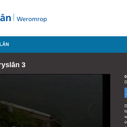
SLÂN
ryslân 3
0
D
D
f
w
ú