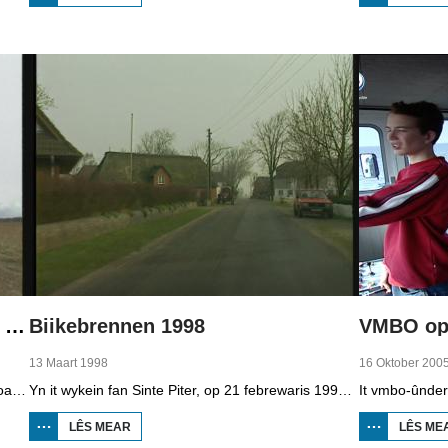
BOPPEDAT
1998
MINDERHEDEN
YN DÚTSLÂN 2
Boppedat 1998 Minderheden yn Dútslân 4
Biikebrennen 1998
VMBO op 
13 Maart 1998
16 Oktober 200
It wengebiet fan de Sorben yn East-Dútslân is foar in part fernield troch de brúnkoalyndustry. Yn de kommunistyske tiid binne der 79 Sorbyske doarpen ôfgroeven foar de brúnkoalwinning. En ek no wurdt der, foar it earst sûnt de Dútske werieniging, in doarpke bedrige. Brúnkoalbedriuw Laubach wol oer in pear jier it doarp Horno slope en ôfgrave, mar de bewenners fersette harren út alle macht.
Yn it wykein fan Sinte Piter, op 21 febrewaris 1998, begroete de Noard-Friezen alle jierren de maitiid mei tsientallen grutte fjoeren. Se neame it 'biikebrennen' en it is it wichtichste Noard-Fryske feest. De Noard-Fryske taal dy't yn Sleeswijk-Holstein troch tsientûzen minsken praat wurdt, spilet in wichtige rol by it biikebrennen.
LÊS MEAR
OER
LÊS ME
BIIKEBRENNEN