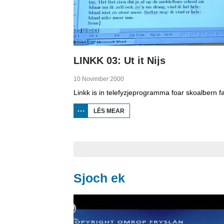
LINKK 03: Ut it Nijs
10 Novimber 2000
LÊS MEAR
OER
LINKK
03: UT
IT
NIJS
Sjoch ek