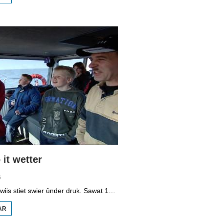
BOPPEDAT
1998
MINDERHEDEN
YN DÚTSLÂN 3
it wetter
5
It vmbo-ûnderwiis stiet swier ûnder druk. Sawat 15 persint fan alle learlingen ferlit de skoalle sûnder diploma. Dochs binne der ek skoallen der't it oars is, lykas de Maritime Akademy yn Harns. Omrop Fryslân folge learlingen Ynse Leenstra, Jan Steenstra, Jard Jissink en Marjoke van Es 24 oeren lang.
AR
OER
VMBO