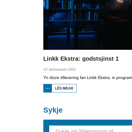
Linkk Ekstra: godstsjinst 1
23 Jannewaris 2001
LÊS MEAR
OER LINKK
EKSTRA:
GODSTSJINST
1
Sykje