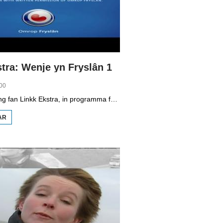
tra: Wenje yn Fryslân 1
00
Dizze ôflevering fan Linkk Ekstra, in programma fan skoaltelefyzje, is diel ien fan in searje oer wenjen. Jildou Hoitsma sjocht yn Huzum, in wyk yn Ljouwert dy't eins in doarp is. Se praat mei sjonger Piter Wilkens oer syn doarp Marsum, mei ûnder oare Poptaslot. Se lit sjen datst op subjektive wize nei dyn buert sjen kinst, it is moai en gesellich, mar ek objektyf, datst mjitte kinst hoefolle huzen oft der steane bygelyks. De ferskillende buerten fan Ljouwert komme oan de oarder en Klaas Zandberg fan it gemeente-argyf fertelt oer de skiednis fan Huzum.
AR
OER
LINKK
EKSTRA:
WENJE
YN
FRYSLÂN
1