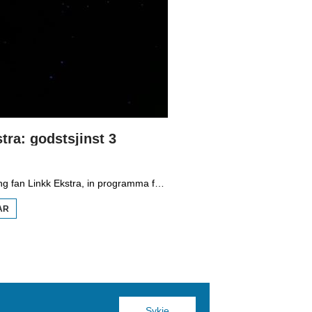
tra: godstsjinst 3
Dizze ôflevering fan Linkk Ekstra, in programma fan skoaltelefyzje, is diel trije fan de rige oer it leauwe: joadedom, kristendom en islam. Jildou Hoitsma giet yn op de oerienkomsten, elk leaut yn deselde God, mar ek op de ferskillen. Dat sit ûnder oare yn de gewoanten fan iten en bidden.
AR
OER LINKK
EKSTRA:
GODSTSJINST
3