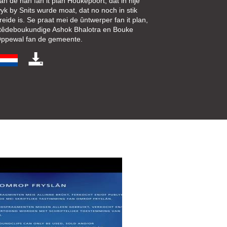
an de hân fan it plan Houkepoort, dat in nije
yk by Snits wurde moat, dat no noch in stik
reide is. Se praat mei de ûntwerper fan it plan,
têdeboukundige Ashok Bhalotra en Bouke
ppewal fan de gemeente.