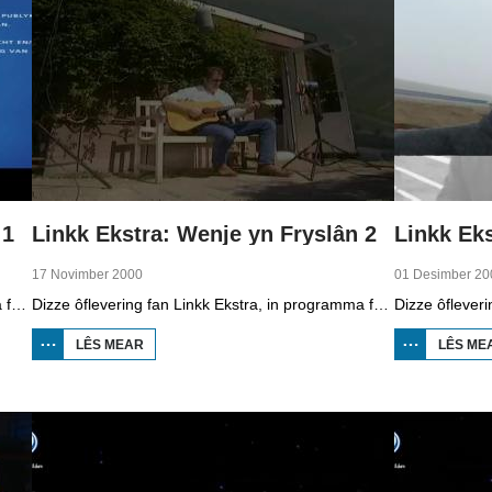
 1
Linkk Ekstra: Wenje yn Fryslân 2
Linkk Eks
17 Novimber 2000
01 Desimber 20
Dizze ôflevering fan Linkk Ekstra, in programma fan skoaltelefyzje, is diel ien fan in searje oer wenjen. Jildou Hoitsma sjocht yn Huzum, in wyk yn Ljouwert dy't eins in doarp is. Se praat mei sjonger Piter Wilkens oer syn doarp Marsum, mei ûnder oare Poptaslot. Se lit sjen datst op subjektive wize nei dyn buert sjen kinst, it is moai en gesellich, mar ek objektyf, datst mjitte kinst hoefolle huzen oft der steane bygelyks. De ferskillende buerten fan Ljouwert komme oan de oarder en Klaas Zandberg fan it gemeente-argyf fertelt oer de skiednis fan Huzum.
Dizze ôflevering fan Linkk Ekstra, in programma fan skoaltelefyzje, is diel twa fan in searje oer wenjen. Jildou Hoitsma fertelt oer de struktuer fan in wenplak. Se lit de ferskillen sjen tusken de havenstêd Harns, dat in âlde stêd is, en it turfdoarp Nij Beets, dat in jonger plak is. Se praat mei Hugo ter Avest fan Museum Het Hannemahuis yn Harns en mei Fokke Veenstra fan museum It Damshûs yn Nij Beets. Fierder lit arsjitektuerkenner Peter Karstkarel sjen datst oan de bûtenkant fan de huzen sjen kinst yn watfoar perioade oft it hûs boud is.
LÊS MEAR
OER
LÊS ME
LINKK
EKSTRA:
WENJE
YN
FRYSLÂN
2