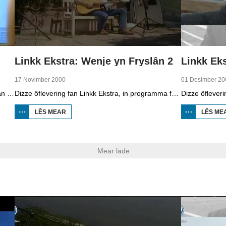
Linkk Ekstra: Wenje yn Fryslân 2
Linkk Eks
17 Novimber 2000
01 Desimber 20
Linkk is in telefyzjeprogramma foar skoalbern fan de ûnderbou fan it fuortset ûnderwiis. De presintaasje wurdt dien troch Koppie en Kink. Dizze ôflevering giet oer wat is nijs en hoe bringe je dat nijs by de minsken. We sjogge by de lokale omrop Oskar, learlingen fan de fotonica-oplieding en de makker fan de doarpskrante fan Ketlik.
Dizze ôflevering fan Linkk Ekstra, in programma fan skoaltelefyzje, is diel twa fan in searje oer wenjen. Jildou Hoitsma fertelt oer de struktuer fan in wenplak. Se lit de ferskillen sjen tusken de havenstêd Harns, dat in âlde stêd is, en it turfdoarp Nij Beets, dat in jonger plak is. Se praat mei Hugo ter Avest fan Museum Het Hannemahuis yn Harns en mei Fokke Veenstra fan museum It Damshûs yn Nij Beets. Fierder lit arsjitektuerkenner Peter Karstkarel sjen datst oan de bûtenkant fan de huzen sjen kinst yn watfoar perioade oft it hûs boud is.
LÊS MEAR
OER
LÊS ME
LINKK
EKSTRA:
WENJE
YN
FRYSLÂN
Mear lade
2