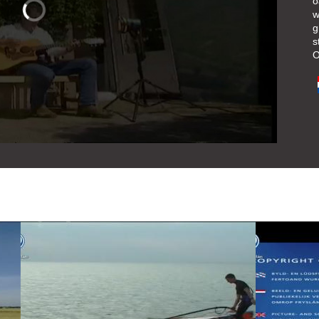
o
w
g
s
O