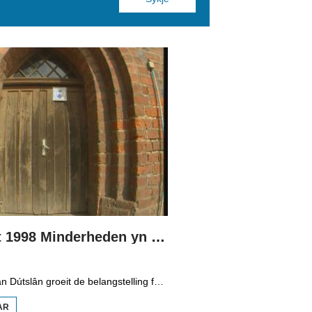
Boppedat 1998 Minderheden yn Dútslân 3
Yn it easten fan Dútslân groeit de belangstelling foar de folklore en tradysjes fan de Sorbyske minderheid. De Sorben binne in Slavysk folk fan 60.000 minsken yn de dielsteaten Brandenburg en Saksen yn de eardere DDR. Hoewol't de belangstelling foar de kultuer grut is, giet it net goed mei de Sorbyske taal. Yn Brandenburg bygelyks, wurdt de taal allinnich noch mar praat troch minsken fan 60 jier en âlder. In folslein Sorbysktalige Kindergarten moat der feroaring yn bringe.
AR
OER