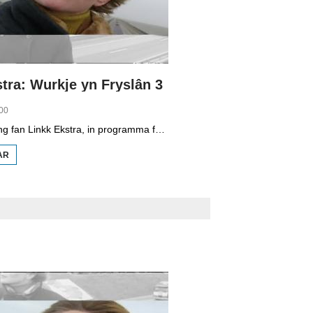
tra: Wurkje yn Fryslân 3
00
Dizze ôflevering fan Linkk Ekstra, in programma fan skoaltelefyzje, is diel trije fan in searje oer wurkje yn Fryslân. Jildou de Vries is yn Stiens, dat is in forinzedoarp. Minsken wenje der wol, mar wurkje yn in oar plak. Meastentiids leit in forinzeplak by in grutter plak en binne der goede ferkearsferbiningen.
AR
OER
LINKK
EKSTRA:
WURKJE
YN
FRYSLÂN
3