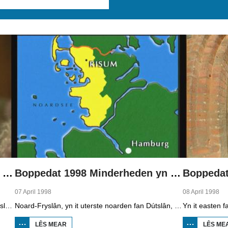
Boppedat 1998 Minderheden yn Dútslân 1
Boppedat 1998 Minderheden yn Dútslân 2
07 April 1998
08 April 1998
Yn Noard-Fryslân, yn it uterste noarden fan Dútslân, prate sawat 8000 minsken Frasch. Dy taal is famylje fan ús Frysk. Om't de groep Frasch-praters sa lyts is, is it foar harren in toer om ek in partner foar it libben te finen dy't ek Frasch praat. Sa komt it dat der op it fêstelân fan Noard-Fryslân noch mar in pear famyljes binne dêr't de man, de frou en de bern allegear Frasch prate. Ferslachjouwer Onno Falkena wie yn it ramt fan it Dútsk-Nederlânske sjoernalistenstipendium twa moannen yn Dútslân en ek in pear wike yn Noard-Fryslân.
Noard-Fryslân, yn it uterste noarden fan Dútslân, is bysûnder ryk oan talen. Njonken Dúts en ferskate farianten fan ús Frysk, wurdt der ek noch Deensk sprutsen en Plat-Dútsk. In soad Noard-Friezen behearskje de talen dy't yn de streek sprutsen wurde, sels al binne se noch mar fiif jier âld...
LÊS MEAR
OER
LÊS ME