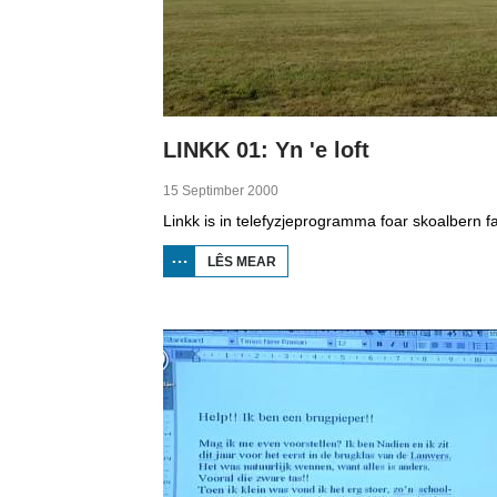
LINKK 01: Yn 'e loft
15 Septimber 2000
LÊS MEAR
OER
LINKK
01:
YN 'E
LOFT