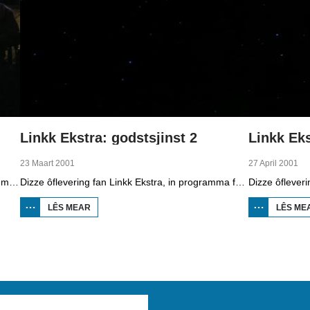
Linkk Ekstra: godstsjinst 2
Linkk Eks
23 Maart 2001
27 April 2001
Yn dizze ôflevering fan Linkk Ekstra, in programma fan skoaltelefyzje, giet it oer it joadedom. Jildou Hoitsma leit út wat it Joadske leauwe ynhâldt en fertelt oer de skiednis, mei û.o. de Joadeferfolging yn de Twadde Wrâldoarloch. Bram van Pinxteren is Joadsk en hy fertelt oer de gewoanten, lykas koosjer ite. Jacob de Leeuwe is foargonger yn de synagoge en fertelt oer it leauwe.
Dizze ôflevering fan Linkk Ekstra, in programma fan skoaltelefyzje, is in ferfolch op diel 1 oer de ferskate godstsjinsten. Jildou Hoitsma fertelt oer it ûntstean fan it kristendom en de islam en praat mei moslima Naziha Yigit en kristen Marthe Otter.
LÊS MEAR
OER LINKK
LÊS ME
EKSTRA:
GODSTSJINST
2