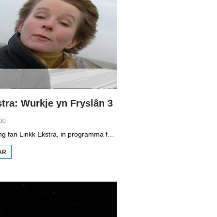
tra: Wurkje yn Fryslân 3
00
Dizze ôflevering fan Linkk Ekstra, in programma fan skoaltelefyzje, is diel trije fan in searje oer wurkje yn Fryslân. Jildou de Vries is yn Stiens, dat is in forinzedoarp. Minsken wenje der wol, mar wurkje yn in oar plak. Meastentiids leit in forinzeplak by in grutter plak en binne der goede ferkearsferbiningen.
AR
OER
LINKK
EKSTRA:
WURKJE
YN
FRYSLÂN
3