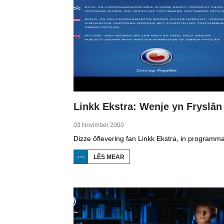
Linkk Ekstra: Wenje yn Fryslân
03 Novimber 2000
LÊS MEAR
OER
LINKK
EKSTRA:
WENJE
YN
FRYSLÂN
1