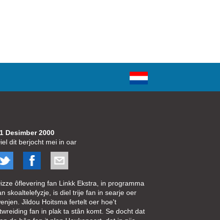
1 Desimber 2000
iel dit berjocht mei in oar
izze ôflevering fan Linkk Ekstra, in programma
an skoaltelefyzje, is diel trije fan in searje oer
enjen. Jildou Hoitsma fertelt oer hoe't
twreiding fan in plak ta stân komt. Se docht dat