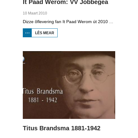
It Paad Werom: VV Jobbegea
10 Maart 2010
Dizze ôflevering fan It Paad Werom út 2010 giet oer VV Jobbegea yn de sechtiger jierren. Dan steane der in pear mannen op it fjild dy't krekt eefkes mear kinne as in oar, om't se altyd, mar dan ek altyd oan it baltsjetraapjen binne. Se reitsje sa opinoar ynspile dat se inoar mei de eagen ticht strakke ballen taspylje kinne. Dat docht fertuten: begjin jierren sechtich hat Jobbegea it bêste sneinsfuotbalteam fan Fryslân, dat spilet op it nivo wat no de haadklasse is.
LÊS MEAR
OER IT
PAAD
WEROM:
VV
JOBBEGEA
Titus Brandsma 1881-1942