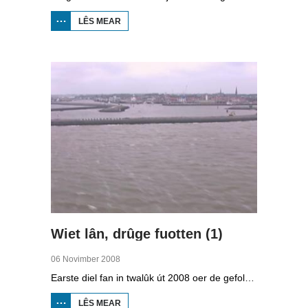
LÊS MEAR
OER
STRAWELTE,
RÛGER AS
FROEGER
Wiet lân, drûge fuotten (1)
06 Novimber 2008
Earste diel fan in twalûk út 2008 oer de gefolgen fan de klimaatferoarings. Wat is nedich om yn Fryslân ek yn de takomst drûge fuotten te hâlden? Hoefolle moatte de seediken ferhege wurde en wat is nedich om de Fryske boezem 'klimaatproof' te meitsjen?
LÊS MEAR
OER