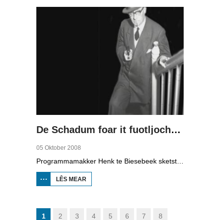
De Schadum foar it fuotljocht: Havank
05 Oktober 2008
Programmamakker Henk te Biesebeek sketst yn dizze dokumintêre út 2008 in portret fan detektiveskriuwer Havank, dy't yn 1904 berne waard yn Ljouwert as Hans van der Kallen. Syn boeken yn de Zwarte Beertjes-sery, mei De Schaduw as haadpersoan, wiene in grut sukses. Nei syn dea yn 1964 hat skriuwer/sjoernalist Pieter Terpstra syn skriuwen oernaam en trochset, sa binne der noch 24 boekjes útbrocht. Dêrnei wie it dien, it ferkocht net mear, it wie te wollich en te âlderwetsk. Utjouwerij Bruna hie it idee om De Schaduw noch in kear ta libben te bringen yn in nij boek.
LÊS MEAR
OER DE
SCHADUM
FOAR IT
FUOTLJOCHT:
HAVANK
1
2
3
4
5
6
7
8