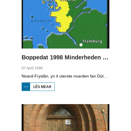
Boppedat 1998 Minderheden yn Dútslân 2
07 April 1998
Noard-Fryslân, yn it uterste noarden fan Dútslân, is bysûnder ryk oan talen. Njonken Dúts en ferskate farianten fan ús Frysk, wurdt der ek noch Deensk sprutsen en Plat-Dútsk. In soad Noard-Friezen behearskje de talen dy't yn de streek sprutsen wurde, sels al binne se noch mar fiif jier âld...
LÊS MEAR
OER
BOPPEDAT
1998
MINDERHEDEN
YN DÚTSLÂN 2