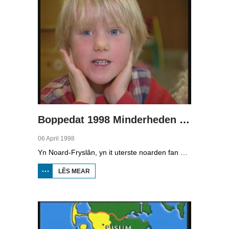
Boppedat 1998 Minderheden yn Dútslân 1
06 April 1998
Yn Noard-Fryslân, yn it uterste noarden fan Dútslân, prate sawat 8000 minsken Frasch. Dy taal is famylje fan ús Frysk. Om't de groep Frasch-praters sa lyts is, is it foar harren in toer om ek in partner foar it libben te finen dy't ek Frasch praat. Sa komt it dat der op it fêstelân fan Noard-Fryslân noch mar in pear famyljes binne dêr't de man, de frou en de bern allegear Frasch prate. Ferslachjouwer Onno Falkena wie yn it ramt fan it Dútsk-Nederlânske sjoernalistenstipendium twa moannen yn Dútslân en ek in pear wike yn Noard-Fryslân.
LÊS MEAR
OER
BOPPEDAT
1998
MINDERHEDEN
YN DÚTSLÂN 1