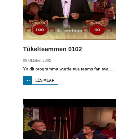
Tûkelteammen 0102
08 Oktober 2002
Yn dit programma wurde twa teams fan twa minsken ferge op harren kennis fan it Frysk. It giet dan om de skriuwwize, mar ek binne der fragen oer de komôf fan guon Fryske wurden, de etymologyfragen. De kandidaten binne yn team 1: keamerlid Tineke Huizinga en Auke Hânsma; team 2: âld-topkeatser Sake Saakstra en Bert Kobus.
LÊS MEAR
OER
TÛKELTEAMMEN
0102