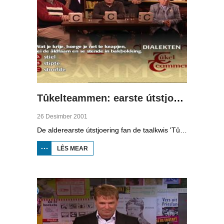
Tûkelteammen: earste útstjoering
26 Desimber 2001
De alderearste útstjoering fan de taalkwis 'Tûkelteammen', opnommen yn it Mediakafee fan Omrop Fryslân.De teamcaptains binne aktrise Hilly Harms en fuotbalcoach Foppe de Haan. Sy sitte yn teams mei Grietsje Leenstra, Lammert Dijkstra, Tine Tijtsma-Sikkema en dûmny Liuwe Westra.
LÊS MEAR
OER
TÛKELTEAMMEN:
EARSTE
ÚTSTJOERING