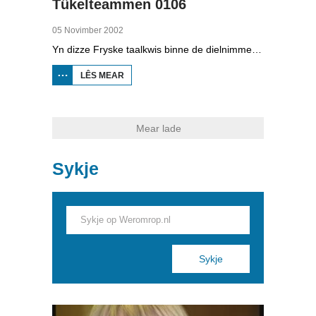
Tûkelteammen 0106
05 Novimber 2002
Yn dizze Fryske taalkwis binne de dielnimmers yn team 1: plysjewurdfierder Harry Oenema en Oatske van der Zwaag; yn team 2: Ingrid Wagenaar fan de Afûk en Eppie Talstra.
LÊS MEAR
OER
TÛKELTEAMMEN
0106
Mear lade
Sykje
Pages