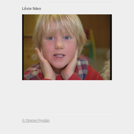
Lêste fideo
© Omrop Fryslân