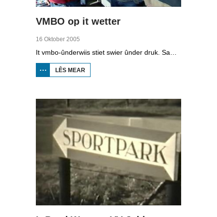
VMBO op it wetter
16 Oktober 2005
It vmbo-ûnderwiis stiet swier ûnder druk. Sawat 15 persint fan alle learlingen ferlit de skoalle sûnder diploma. Dochs binne der ek skoallen der't it oars is, lykas de Maritime Akademy yn Harns. Omrop Fryslân folge learlingen Ynse Leenstra, Jan Steenstra, Jard Jissink en Marjoke van Es 24 oeren lang.
LÊS MEAR
OER
VMBO
OP IT
WETTER