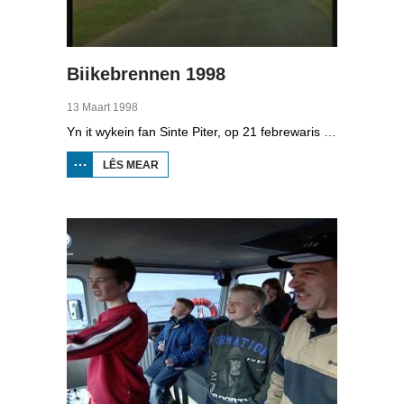
Biikebrennen 1998
13 Maart 1998
Yn it wykein fan Sinte Piter, op 21 febrewaris 1998, begroete de Noard-Friezen alle jierren de maitiid mei tsientallen grutte fjoeren. Se neame it 'biikebrennen' en it is it wichtichste Noard-Fryske feest. De Noard-Fryske taal dy't yn Sleeswijk-Holstein troch tsientûzen minsken praat wurdt, spilet in wichtige rol by it biikebrennen.
LÊS MEAR
OER
BIIKEBRENNEN
1998