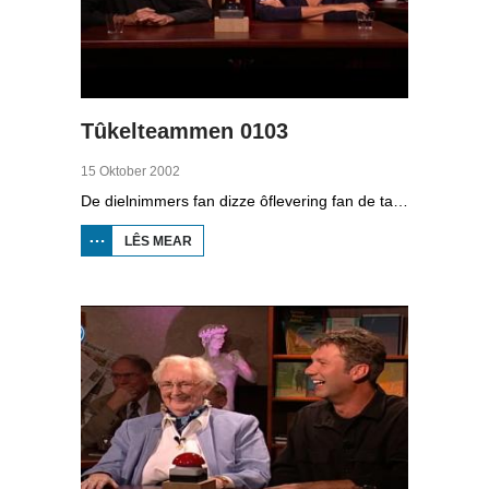
Tûkelteammen 0103
15 Oktober 2002
De dielnimmers fan dizze ôflevering fan de taalkwis binne yn team 1: kultuerdeputearre Bertus Mulder en Mary Boske; team 2: publisist Klaas Jansma en Agatha Hylkema-Jorna.
LÊS MEAR
OER
TÛKELTEAMMEN
0103