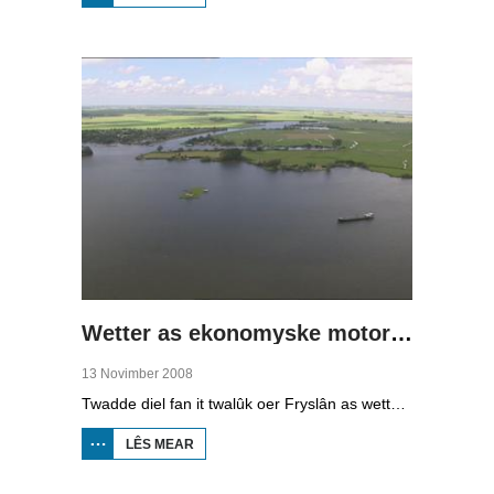
WIET
LÂN,
DRÛGE
FUOTTEN
(1)
Wetter as ekonomyske motor (2)
13 Novimber 2008
Twadde diel fan it twalûk oer Fryslân as wetterprovinsje. Yn dizze ôflevering: nije technology om wetter te suverjen, en hoe't je dêr in ekonomysk model fan meitsje, dat wol sizze, jild mei fertsjinje kinne.
LÊS MEAR
OER WETTER
AS
EKONOMYSKE
MOTOR (2)