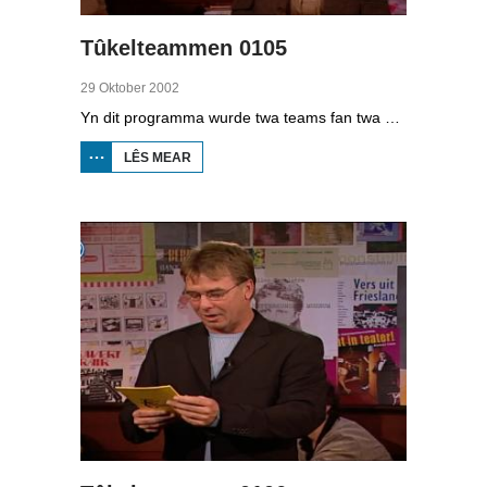
Tûkelteammen 0105
29 Oktober 2002
Yn dit programma wurde twa teams fan twa minsken ferge op harren kennis fan it Frysk. It giet dan on de skriuwwize. mar ek binne der fragen oer de komôf fan guon Fryske wurden, de etymologyfragen. De kandidaten binne yn team 1: muzikant Sytse Broersma en Yteke Laffra; yn team 2: aktrise Marijke Geertsma en Siebren Miedema.
LÊS MEAR
OER
TÛKELTEAMMEN
0105