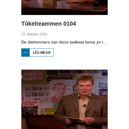
Tûkelteammen 0104
22 Oktober 2002
De dielnimmers oan dizze taalkwis binne yn team 1: skriuwer Hylke Speerstra en Martsje Stelwagen; team 2: skûtsjeskipper Lodewijk Meeter en Klaske Visser-v.d. Baan.
LÊS MEAR
OER
TÛKELTEAMMEN
0104