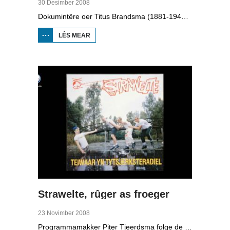
30 Desimber 2008
Dokumintêre oer Titus Brandsma (1881-1942). Hy wie pater by de karmeliten, heechlearaar, publisist en fersetsstrider. Hy waard ombrocht yn in konsintraasjekamp. Gryt van Duinen prate û.o. mei Ton Crijnen dy't in boek oer Titus Brandsma skreau. Yn 2022 waard Brandsma hillich ferklearre.
LÊS MEAR
OER TITUS
BRANDSMA
1881-1942
Strawelte, rûger as froeger
23 Novimber 2008
Programmamakker Piter Tjeerdsma folge de willepunkband Strawelte by de tariedings foar harren reunykonserten yn 2008. Ek mei histoaryske bylden fan optredens yn Litouwen yn 1989 en it ôfskiedskonsert yn Bûtenpost yn 1990.