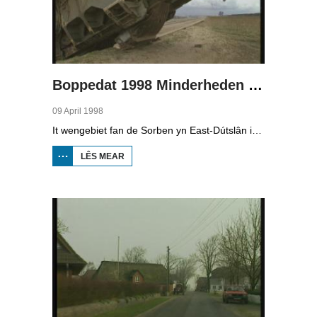
Boppedat 1998 Minderheden yn Dútslân 4
09 April 1998
It wengebiet fan de Sorben yn East-Dútslân is foar in part fernield troch de brúnkoalyndustry. Yn de kommunistyske tiid binne der 79 Sorbyske doarpen ôfgroeven foar de brúnkoalwinning. En ek no wurdt der, foar it earst sûnt de Dútske werieniging, in doarpke bedrige. Brúnkoalbedriuw Laubach wol oer in pear jier it doarp Horno slope en ôfgrave, mar de bewenners fersette harren út alle macht.
LÊS MEAR
OER
BOPPEDAT
1998
MINDERHEDEN
YN DÚTSLÂN 4