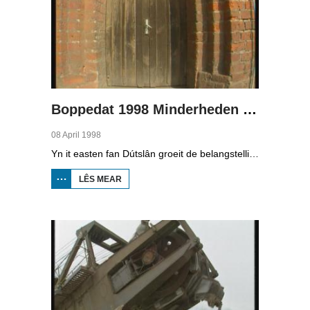
Boppedat 1998 Minderheden yn Dútslân 3
08 April 1998
Yn it easten fan Dútslân groeit de belangstelling foar de folklore en tradysjes fan de Sorbyske minderheid. De Sorben binne in Slavysk folk fan 60.000 minsken yn de dielsteaten Brandenburg en Saksen yn de eardere DDR. Hoewol't de belangstelling foar de kultuer grut is, giet it net goed mei de Sorbyske taal. Yn Brandenburg bygelyks, wurdt de taal allinnich noch mar praat troch minsken fan 60 jier en âlder. In folslein Sorbysktalige Kindergarten moat der feroaring yn bringe.
LÊS MEAR
OER
BOPPEDAT
1998
MINDERHEDEN
YN DÚTSLÂN 3