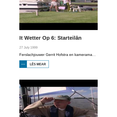
It Wetter Op 6: Starteilân
27 July 1999
Ferslachjouwer Gerrit Hofstra en kameraman Thomas Overal binne op it Starteilân by Snits. Se prate mei ferskate fakânsjegongers lykas in groep studinten út Amsterdam en skoalbern op sylkamp. Jannie en Douwe Veenstra fan Snits komme alle wykeinen nei it Starteilân om te genietsjen fan it wetter en de boatsjes. Mei jachtmakelder Albert Gerritsma sjocht Gerrit noch op in lúks jacht. Oan de ein moat ien sa rap mooglik in pealstek (knoop) lizze.
LÊS MEAR
OER IT
WETTER OP
6:
STARTEILÂN