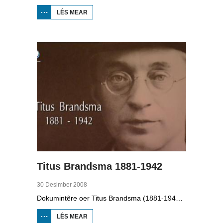
LÊS MEAR
OER IT
PAAD
WEROM:
VV
JOBBEGEA
Titus Brandsma 1881-1942
30 Desimber 2008
Dokumintêre oer Titus Brandsma (1881-1942). Hy wie pater by de karmeliten, heechlearaar, publisist en fersetsstrider. Hy waard ombrocht yn in konsintraasjekamp. Gryt van Duinen prate û.o. mei Ton Crijnen dy't in boek oer Titus Brandsma skreau. Yn 2022 waard Brandsma hillich ferklearre.
LÊS MEAR
OER TITUS