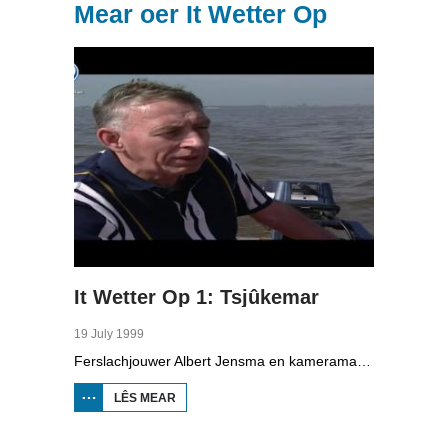
Mear oer It Wetter Op
It Wetter Op 1: Tsjûkemar
19 July 1999
Ferslachjouwer Albert Jensma en kameraman Gerko Jonker binne op de Tsjûkemar, de grutste mar fan Fryslân, Se prate mei Cees Griffioen, finansjeel topman by KPN en beropsfisker Eppie Visser oer de gefaren fan de mar. Griffioen hat tsientallen minsken rêden fan de ferdrinkingsdea en Visser wol mei (tonger)buien net op de mar wêze. Oan de ein moat ien sa rap mooglik in pealstek (knoop) lizze.
LÊS MEAR
OER IT
WETTER OP
1:
TSJÛKEMAR