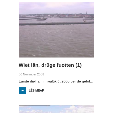
Wiet lân, drûge fuotten (1)
06 Novimber 2008
Earste diel fan in twalûk út 2008 oer de gefolgen fan de klimaatferoarings. Wat is nedich om yn Fryslân ek yn de takomst drûge fuotten te hâlden? Hoefolle moatte de seediken ferhege wurde en wat is nedich om de Fryske boezem 'klimaatproof' te meitsjen?
LÊS MEAR
OER
WIET
LÂN,
DRÛGE
FUOTTEN
(1)