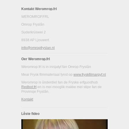
Kontakt Weromrop.frl
WEROMROP.FRL
Omrop Fryslân
Suderkrúswei 2
8938 AP Ljouwert
info@omropfryslan.nl
Oer Weromrop.frl
Weromrop.frl is in inisjatyf fan Omrop Fryslân
Mear Frysk filmmateriaal fynst op
www.fryskfilmargyf.nl
Weromrop is ûnderdiel fan de Fryske erfguodhub
Redbot.frl
en is mei mooglik makke mei stipe fan de
Provinsje Fryslân.
Kontakt
Lêste fideo