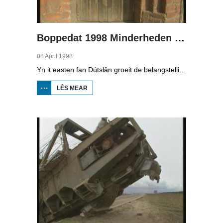
Boppedat 1998 Minderheden yn Dútslân 3
08 April 1998
Yn it easten fan Dútslân groeit de belangstelling foar de folklore en tradysjes fan de Sorbyske minderheid. De Sorben binne in Slavysk folk fan 60.000 minsken yn de dielsteaten Brandenburg en Saksen yn de eardere DDR. Hoewol't de belangstelling foar de kultuer grut is, giet it net goed mei de Sorbyske taal. Yn Brandenburg bygelyks, wurdt de taal allinnich noch mar praat troch minsken fan 60 jier en âlder. In folslein Sorbysktalige Kindergarten moat der feroaring yn bringe.
LÊS MEAR
OER
BOPPEDAT
1998
MINDERHEDEN
YN DÚTSLÂN 3