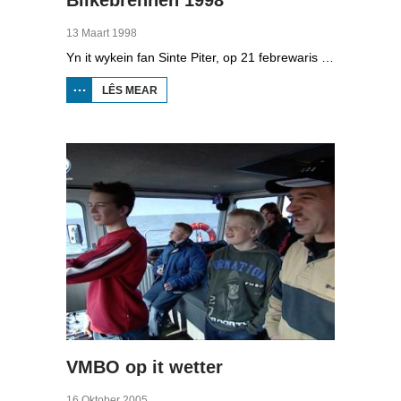
13 Maart 1998
Yn it wykein fan Sinte Piter, op 21 febrewaris 1998, begroete de Noard-Friezen alle jierren de maitiid mei tsientallen grutte fjoeren. Se neame it 'biikebrennen' en it is it wichtichste Noard-Fryske feest. De Noard-Fryske taal dy't yn Sleeswijk-Holstein troch tsientûzen minsken praat wurdt, spilet in wichtige rol by it biikebrennen.
LÊS MEAR
OER
BIIKEBRENNEN
1998
VMBO op it wetter
16 Oktober 2005