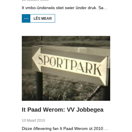
It vmbo-ûnderwiis stiet swier ûnder druk. Sawat 15 persint fan alle learlingen ferlit de skoalle sûnder diploma. Dochs binne der ek skoallen der't it oars is, lykas de Maritime Akademy yn Harns. Omrop Fryslân folge learlingen Ynse Leenstra, Jan Steenstra, Jard Jissink en Marjoke van Es 24 oeren lang.
LÊS MEAR
OER
VMBO
OP IT
WETTER
It Paad Werom: VV Jobbegea
10 Maart 2010
Dizze ôflevering fan It Paad Werom út 2010 giet oer VV Jobbegea yn de sechtiger jierren. Dan steane der in pear mannen op it fjild dy't krekt eefkes mear kinne as in oar, om't se altyd, mar dan ek altyd oan it baltsjetraapjen binne. Se reitsje sa opinoar ynspile dat se inoar mei de eagen ticht strakke ballen taspylje kinne. Dat docht fertuten: begjin jierren sechtich hat Jobbegea it bêste sneinsfuotbalteam fan Fryslân, dat spilet op it nivo wat no de haadklasse is.