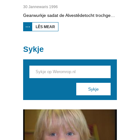
30 Jannewaris 1996
Gearwurkje sadat de Alvestêdetocht trochgean kin, dat wie it idee. Tsientallen frijwilligers hawwe ein jannewaris 1996 de brânwacht holpen mei in iis-transplantaasje om in wek ûnder in brêge yn Boalsert ticht te krijen.
LÊS MEAR
OER
IISTRANSPLANTAASJE
Sykje
Pages