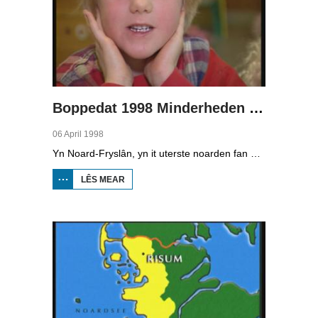
Boppedat 1998 Minderheden yn Dútslân 1
06 April 1998
Yn Noard-Fryslân, yn it uterste noarden fan Dútslân, prate sawat 8000 minsken Frasch. Dy taal is famylje fan ús Frysk. Om't de groep Frasch-praters sa lyts is, is it foar harren in toer om ek in partner foar it libben te finen dy't ek Frasch praat. Sa komt it dat der op it fêstelân fan Noard-Fryslân noch mar in pear famyljes binne dêr't de man, de frou en de bern allegear Frasch prate. Ferslachjouwer Onno Falkena wie yn it ramt fan it Dútsk-Nederlânske sjoernalistenstipendium twa moannen yn Dútslân en ek in pear wike yn Noard-Fryslân.
LÊS MEAR
OER
BOPPEDAT
1998
MINDERHEDEN
YN DÚTSLÂN 1