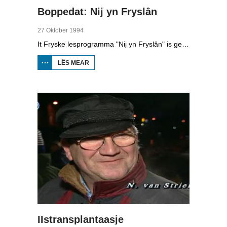
Boppedat: Nij yn Fryslân
27 Oktober 1994
It Fryske lesprogramma "Nij yn Fryslân" is gearstald troch de Afûk en makke yn gearwurking mei Omrop Fryslân Televyzje. De lessen binne bedoeld foar minsken dy't nij yn Fryslân komme en de taal net kenne. Yn de studio ien fan de inisjatyfnimmers, Koen Eekma. En de Fryske reedriders Falko Zandstra, Ids Postma en Rintje Ritsma traine dizze wike foar it earst wer op it iis fan Thialf, ûnder lieding fan de nije coach Wopke de Vegt.
LÊS MEAR
OER
BOPPEDAT:
NIJ YN
FRYSLÂN
IIstransplantaasje