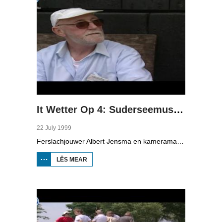
It Wetter Op 4: Suderseemuseum
22 July 1999
Ferslachjouwer Albert Jensma en kameraman Gerko Jonker binne yn it Suderseemuseum yn Enkhuzen, dêr is in doarp neiboud út earder tiden mei huzen, winkels en in skoalle. Albert sjocht by it rikjen fan fisk en giet wer werom mei de farferbining oer de Iselmar nei Starum. Oan de ein moat ien sa rap mooglik in pealstek (knoop) lizze.
LÊS MEAR
OER IT WETTER OP
4:
SUDERSEEMUSEUM