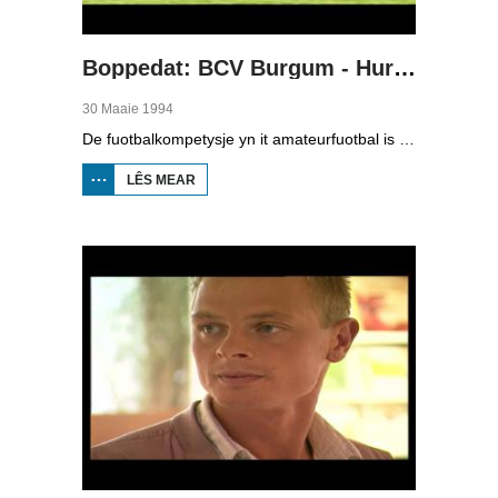
Boppedat: BCV Burgum - Hurdegaryp 1994
30 Maaie 1994
De fuotbalkompetysje yn it amateurfuotbal is noch hieltyd net ôfrûn, want de neikompetysje is noch yn folle gong. Wy keazen der ien wedstryd út dit wykein, BCV Burgum tsjin Hurdegaryp, yn de tredde klasse A fan it sneonsamateurfuotbal. BCV hie oan ien punt genôch om foar promoasje noch te spyljen tsjin de winner fan de neikompetysje fan de tredde klasse B; Holwierde is dat. As Hurdegaryp winne soe, dan spilen dy foar promoasje. Yn elk gefal wie it in wichtige wedstryd foar de twa rivalisearjende doarpen Burgum en Hurdegaryp.
LÊS MEAR
OER
BOPPEDAT:
BCV BURGUM
-
HURDEGARYP
1994