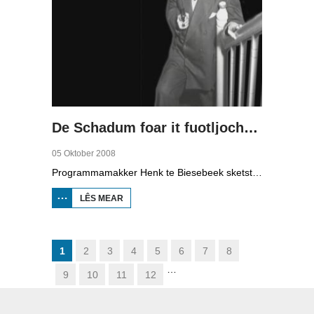
De Schadum foar it fuotljocht: Havank
05 Oktober 2008
Programmamakker Henk te Biesebeek sketst yn dizze dokumintêre út 2008 in portret fan detektiveskriuwer Havank, dy't yn 1904 berne waard yn Ljouwert as Hans van der Kallen. Syn boeken yn de Zwarte Beertjes-sery, mei De Schaduw as haadpersoan, wiene in grut sukses. Nei syn dea yn 1964 hat skriuwer/sjoernalist Pieter Terpstra syn skriuwen oernaam en trochset, sa binne der noch 24 boekjes útbrocht. Dêrnei wie it dien, it ferkocht net mear, it wie te wollich en te âlderwetsk. Utjouwerij Bruna hie it idee om De Schaduw noch in kear ta libben te bringen yn in nij boek.
LÊS MEAR
OER DE
SCHADUM
FOAR IT
FUOTLJOCHT:
HAVANK
1
2
3
4
5
6
7
8
…
9
10
11
12