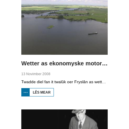
Wetter as ekonomyske motor (2)
13 Novimber 2008
Twadde diel fan it twalûk oer Fryslân as wetterprovinsje. Yn dizze ôflevering: nije technology om wetter te suverjen, en hoe't je dêr in ekonomysk model fan meitsje, dat wol sizze, jild mei fertsjinje kinne.
LÊS MEAR
OER WETTER
AS
EKONOMYSKE
MOTOR (2)