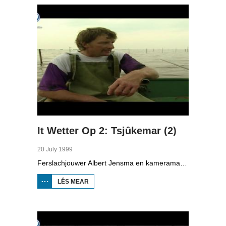
It Wetter Op 2: Tsjûkemar (2)
20 July 1999
Ferslachjouwer Albert Jensma en kameraman Gerko Jonker binne noch hieltyd op de Tsjûkemar, de grutste mar fan Fryslân, Se prate mei beropsfisker Eppie Visser oer syn wurk en mei Cees Griffioen, finansjeel topman by KPN oer de skjintme fan de mar. Oan de ein moat ien sa rap mooglik in pealstek (knoop) lizze.
LÊS MEAR
OER IT
WETTER OP
2:
TSJÛKEMAR
(2)