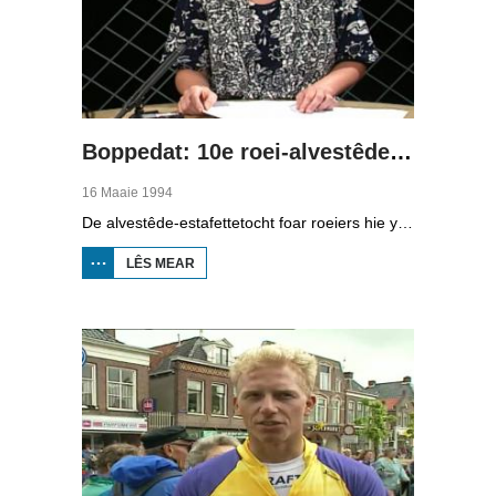
Boppedat: 10e roei-alvestêdetocht
16 Maaie 1994
De alvestêde-estafettetocht foar roeiers hie yn 1994 in jubileum. Foar de tsiende kear wie de start yn Ljouwert. Om acht oere jûns sette dêr de earste boat ôf foar de lange tocht dy't ek nacht gewoan trochgie. Yn Balk moast der 600 meter "klúnd" wurde by de Luts del.
LÊS MEAR
OER BOPPEDAT:
10E ROEI-
ALVESTÊDETOCHT