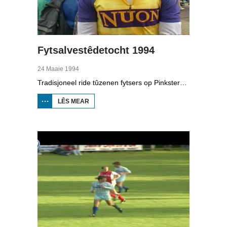
Fytsalvestêdetocht 1994
24 Maaie 1994
Tradisjoneel ride tûzenen fytsers op Pinkstermoandei de Fytsalvestêdetocht. Yn Boppedat sjogge we hoe't de tocht fan 1994 gie.
LÊS MEAR
OER
FYTSALVESTÊDETOCHT
1994