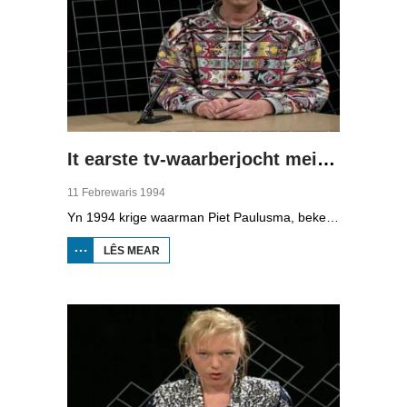
It earste tv-waarberjocht mei Piet Paulusma
11 Febrewaris 1994
Yn 1994 krige waarman Piet Paulusma, bekend fan Omrop Fryslân radio, syn eigen plak op de Fryske telefyzje mei it "wykein waarberjocht".
LÊS MEAR
OER IT EARSTE
TV-
WAARBERJOCHT
MEI PIET
PAULUSMA