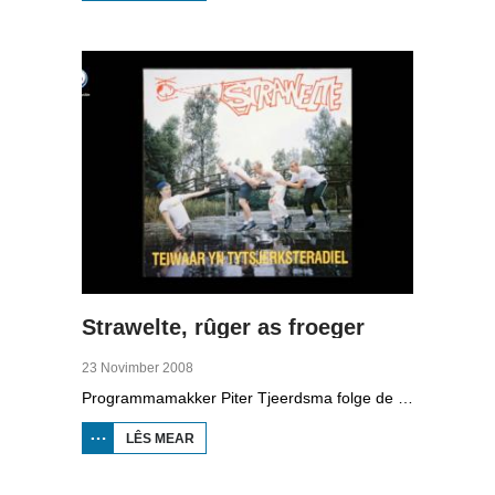
BRANDSMA
1881-1942
Strawelte, rûger as froeger
23 Novimber 2008
Programmamakker Piter Tjeerdsma folge de willepunkband Strawelte by de tariedings foar harren reunykonserten yn 2008. Ek mei histoaryske bylden fan optredens yn Litouwen yn 1989 en it ôfskiedskonsert yn Bûtenpost yn 1990.
LÊS MEAR
OER
STRAWELTE,
RÛGER AS
FROEGER