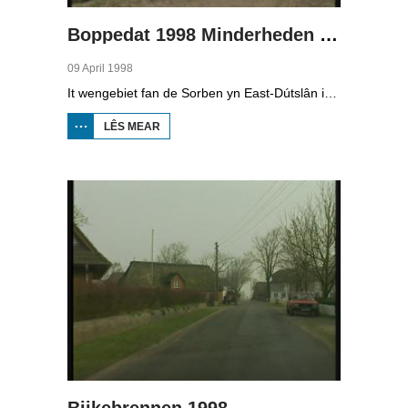
Boppedat 1998 Minderheden yn Dútslân 4
09 April 1998
It wengebiet fan de Sorben yn East-Dútslân is foar in part fernield troch de brúnkoalyndustry. Yn de kommunistyske tiid binne der 79 Sorbyske doarpen ôfgroeven foar de brúnkoalwinning. En ek no wurdt der, foar it earst sûnt de Dútske werieniging, in doarpke bedrige. Brúnkoalbedriuw Laubach wol oer in pear jier it doarp Horno slope en ôfgrave, mar de bewenners fersette harren út alle macht.
LÊS MEAR
OER
BOPPEDAT
1998
MINDERHEDEN
YN DÚTSLÂN 4
Biikebrennen 1998