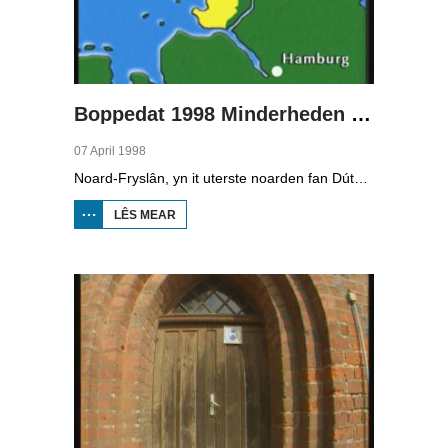
Boppedat 1998 Minderheden yn Dútslân 2
07 April 1998
Noard-Fryslân, yn it uterste noarden fan Dútslân, is bysûnder ryk oan talen. Njonken Dúts en ferskate farianten fan ús Frysk, wurdt der ek noch Deensk sprutsen en Plat-Dútsk. In soad Noard-Friezen behearskje de talen dy't yn de streek sprutsen wurde, sels al binne se noch mar fiif jier âld...
LÊS MEAR
OER
BOPPEDAT
1998
MINDERHEDEN
YN DÚTSLÂN 2