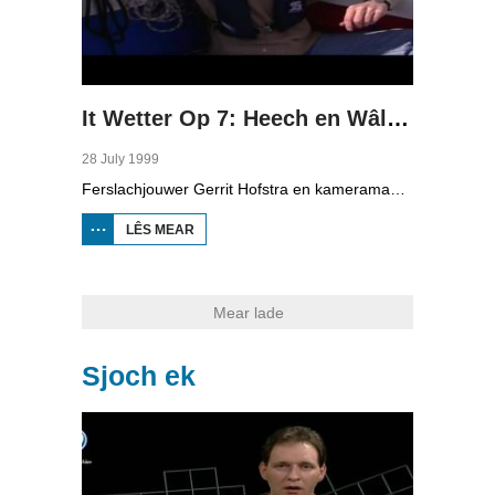
It Wetter Op 7: Heech en Wâldsein
28 July 1999
Ferslachjouwer Gerrit Hofstra en kameraman Thomas Overal binne mei Wieger en Ciska yn Heech dêr't se les krije yn in Valk. Dêrnei farre se yn in sloep nei Wâldsein dêr't se in Ingelske toerist treffe. Oan de ein moat ien sa rap mooglik in pealstek (knoop) lizze.
LÊS MEAR
OER IT
WETTER
OP 7:
HEECH EN
WÂLDSEIN
Mear lade
Sjoch ek