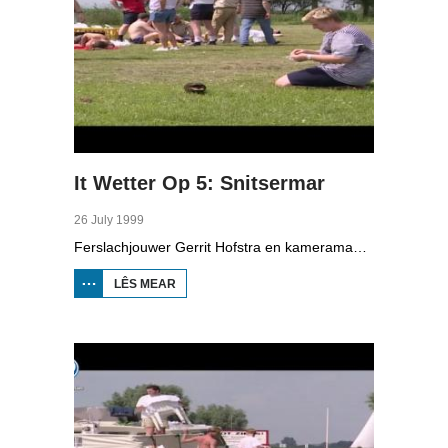
It Wetter Op 5: Snitsermar
26 July 1999
Ferslachjouwer Gerrit Hofstra en kameraman Thomas Overal farre op de Snitsermar op in jacht fan in heal miljoen en prate mei jachtmakelder Albert Gerritsma. Ek prate se mei Ries de Bruin, skipper fan in skûtsje út Heech. Op it Starteilân moetsje se fakânsjegongers en minsken dy't op har personielsreiske foar it earst sile. Oan de ein moat ien sa rap mooglik in pealstek (knoop) lizze.
LÊS MEAR
OER IT
WETTER OP
5:
SNITSERMAR