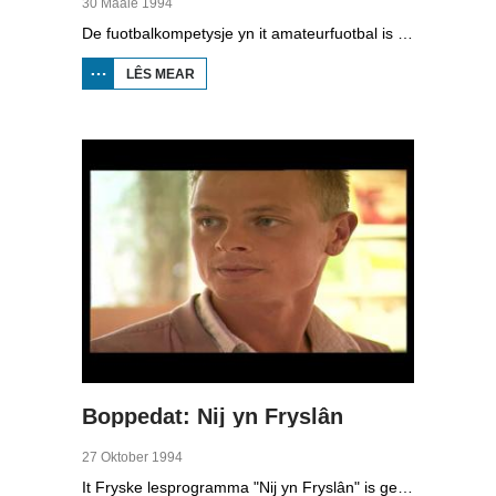
30 Maaie 1994
De fuotbalkompetysje yn it amateurfuotbal is noch hieltyd net ôfrûn, want de neikompetysje is noch yn folle gong. Wy keazen der ien wedstryd út dit wykein, BCV Burgum tsjin Hurdegaryp, yn de tredde klasse A fan it sneonsamateurfuotbal. BCV hie oan ien punt genôch om foar promoasje noch te spyljen tsjin de winner fan de neikompetysje fan de tredde klasse B; Holwierde is dat. As Hurdegaryp winne soe, dan spilen dy foar promoasje. Yn elk gefal wie it in wichtige wedstryd foar de twa rivalisearjende doarpen Burgum en Hurdegaryp.
LÊS MEAR
OER
BOPPEDAT:
BCV BURGUM
-
HURDEGARYP
1994
Boppedat: Nij yn Fryslân
27 Oktober 1994
It Fryske lesprogramma "Nij yn Fryslân" is gearstald troch de Afûk en makke yn gearwurking mei Omrop Fryslân Televyzje. De lessen binne bedoeld foar minsken dy't nij yn Fryslân komme en de taal net kenne. Yn de studio ien fan de inisjatyfnimmers, Koen Eekma. En de Fryske reedriders Falko Zandstra, Ids Postma en Rintje Ritsma traine dizze wike foar it earst wer op it iis fan Thialf, ûnder lieding fan de nije coach Wopke de Vegt.