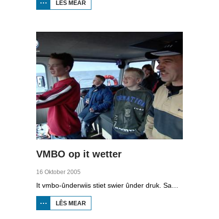
LÊS MEAR
OER
BIIKEBRENNEN
1998
VMBO op it wetter
16 Oktober 2005
It vmbo-ûnderwiis stiet swier ûnder druk. Sawat 15 persint fan alle learlingen ferlit de skoalle sûnder diploma. Dochs binne der ek skoallen der't it oars is, lykas de Maritime Akademy yn Harns. Omrop Fryslân folge learlingen Ynse Leenstra, Jan Steenstra, Jard Jissink en Marjoke van Es 24 oeren lang.
LÊS MEAR
OER
VMBO
OP IT