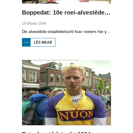
Boppedat: 10e roei-alvestêdetocht
16 Maaie 1994
De alvestêde-estafettetocht foar roeiers hie yn 1994 in jubileum. Foar de tsiende kear wie de start yn Ljouwert. Om acht oere jûns sette dêr de earste boat ôf foar de lange tocht dy't ek nacht gewoan trochgie. Yn Balk moast der 600 meter "klúnd" wurde by de Luts del.
LÊS MEAR
OER BOPPEDAT:
10E ROEI-
ALVESTÊDETOCHT