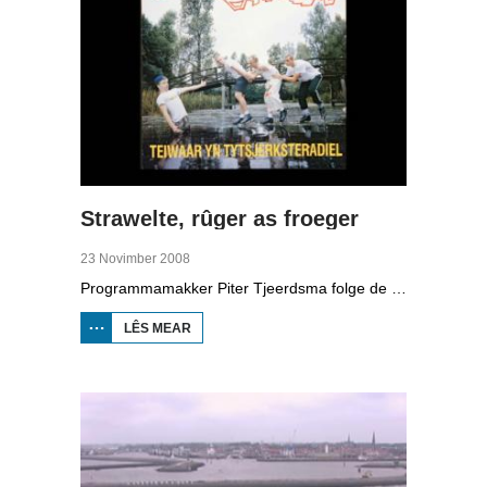
Strawelte, rûger as froeger
23 Novimber 2008
Programmamakker Piter Tjeerdsma folge de willepunkband Strawelte by de tariedings foar harren reunykonserten yn 2008. Ek mei histoaryske bylden fan optredens yn Litouwen yn 1989 en it ôfskiedskonsert yn Bûtenpost yn 1990.
LÊS MEAR
OER
STRAWELTE,
RÛGER AS
FROEGER