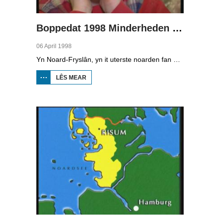
Boppedat 1998 Minderheden yn Dútslân 1
06 April 1998
Yn Noard-Fryslân, yn it uterste noarden fan Dútslân, prate sawat 8000 minsken Frasch. Dy taal is famylje fan ús Frysk. Om't de groep Frasch-praters sa lyts is, is it foar harren in toer om ek in partner foar it libben te finen dy't ek Frasch praat. Sa komt it dat der op it fêstelân fan Noard-Fryslân noch mar in pear famyljes binne dêr't de man, de frou en de bern allegear Frasch prate. Ferslachjouwer Onno Falkena wie yn it ramt fan it Dútsk-Nederlânske sjoernalistenstipendium twa moannen yn Dútslân en ek in pear wike yn Noard-Fryslân.
LÊS MEAR
OER
BOPPEDAT
1998
MINDERHEDEN
YN DÚTSLÂN 1