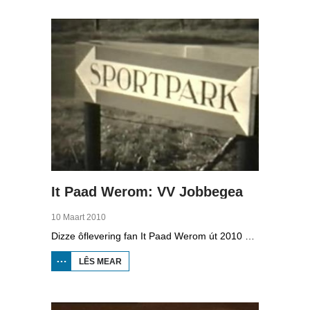
WETTER
It Paad Werom: VV Jobbegea
10 Maart 2010
Dizze ôflevering fan It Paad Werom út 2010 giet oer VV Jobbegea yn de sechtiger jierren. Dan steane der in pear mannen op it fjild dy't krekt eefkes mear kinne as in oar, om't se altyd, mar dan ek altyd oan it baltsjetraapjen binne. Se reitsje sa opinoar ynspile dat se inoar mei de eagen ticht strakke ballen taspylje kinne. Dat docht fertuten: begjin jierren sechtich hat Jobbegea it bêste sneinsfuotbalteam fan Fryslân, dat spilet op it nivo wat no de haadklasse is.
LÊS MEAR
OER IT
PAAD
WEROM:
VV
JOBBEGEA