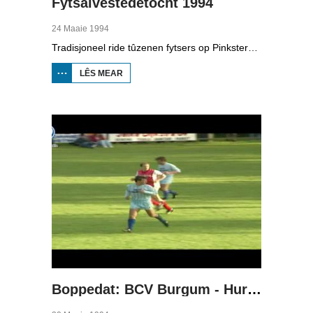
Fytsalvestêdetocht 1994
24 Maaie 1994
Tradisjoneel ride tûzenen fytsers op Pinkstermoandei de Fytsalvestêdetocht. Yn Boppedat sjogge we hoe't de tocht fan 1994 gie.
LÊS MEAR
OER
FYTSALVESTÊDETOCHT
1994
Boppedat: BCV Burgum - Hurdegaryp 1994