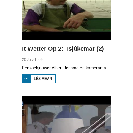
It Wetter Op 2: Tsjûkemar (2)
20 July 1999
Ferslachjouwer Albert Jensma en kameraman Gerko Jonker binne noch hieltyd op de Tsjûkemar, de grutste mar fan Fryslân, Se prate mei beropsfisker Eppie Visser oer syn wurk en mei Cees Griffioen, finansjeel topman by KPN oer de skjintme fan de mar. Oan de ein moat ien sa rap mooglik in pealstek (knoop) lizze.
LÊS MEAR
OER IT
WETTER OP
2:
TSJÛKEMAR
(2)