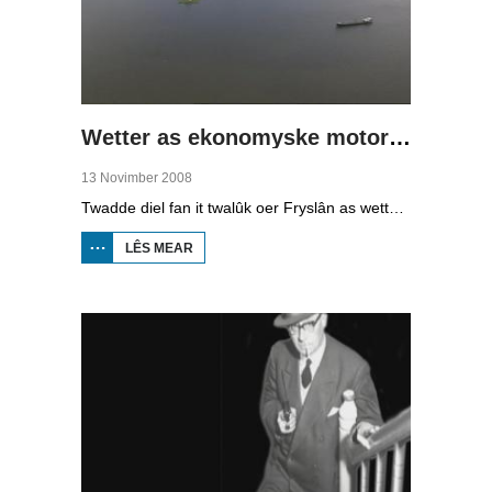
Wetter as ekonomyske motor (2)
13 Novimber 2008
Twadde diel fan it twalûk oer Fryslân as wetterprovinsje. Yn dizze ôflevering: nije technology om wetter te suverjen, en hoe't je dêr in ekonomysk model fan meitsje, dat wol sizze, jild mei fertsjinje kinne.
LÊS MEAR
OER WETTER
AS
EKONOMYSKE
MOTOR (2)