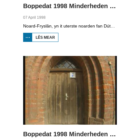
Boppedat 1998 Minderheden yn Dútslân 2
07 April 1998
Noard-Fryslân, yn it uterste noarden fan Dútslân, is bysûnder ryk oan talen. Njonken Dúts en ferskate farianten fan ús Frysk, wurdt der ek noch Deensk sprutsen en Plat-Dútsk. In soad Noard-Friezen behearskje de talen dy't yn de streek sprutsen wurde, sels al binne se noch mar fiif jier âld...
LÊS MEAR
OER
BOPPEDAT
1998
MINDERHEDEN
YN DÚTSLÂN 2
Boppedat 1998 Minderheden yn Dútslân 3