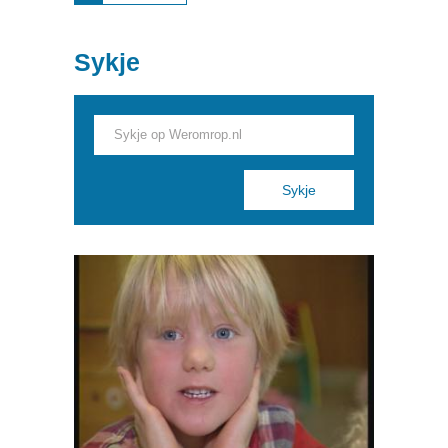
IISTRANSPLANTAASJE
Sykje
Pages