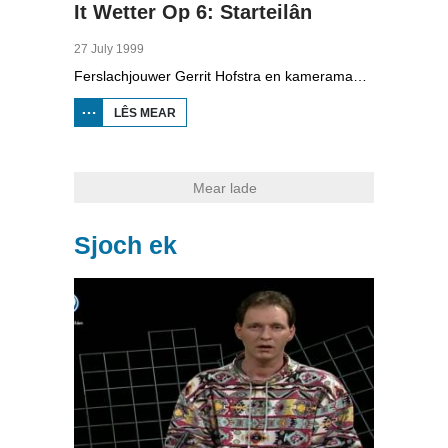
It Wetter Op 6: Starteilân
27 July 1999
Ferslachjouwer Gerrit Hofstra en kameraman Thomas Overal binne op it Starteilân by Snits. Se prate mei ferskate fakânsjegongers lykas in groep studinten út Amsterdam en skoalbern op sylkamp. Jannie en Douwe Veenstra fan Snits komme alle wykeinen nei it Starteilân om te genietsjen fan it wetter en de boatsjes. Mei jachtmakelder Albert Gerritsma sjocht Gerrit noch op in lúks jacht. Oan de ein moat ien sa rap mooglik in pealstek (knoop) lizze.
LÊS MEAR
OER IT
WETTER OP
6:
STARTEILÂN
Mear lade
Sjoch ek