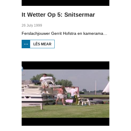
It Wetter Op 5: Snitsermar
26 July 1999
Ferslachjouwer Gerrit Hofstra en kameraman Thomas Overal farre op de Snitsermar op in jacht fan in heal miljoen en prate mei jachtmakelder Albert Gerritsma. Ek prate se mei Ries de Bruin, skipper fan in skûtsje út Heech. Op it Starteilân moetsje se fakânsjegongers en minsken dy't op har personielsreiske foar it earst sile. Oan de ein moat ien sa rap mooglik in pealstek (knoop) lizze.
LÊS MEAR
OER IT
WETTER OP
5:
SNITSERMAR