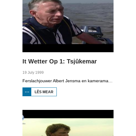
It Wetter Op 1: Tsjûkemar
19 July 1999
Ferslachjouwer Albert Jensma en kameraman Gerko Jonker binne op de Tsjûkemar, de grutste mar fan Fryslân, Se prate mei Cees Griffioen, finansjeel topman by KPN en beropsfisker Eppie Visser oer de gefaren fan de mar. Griffioen hat tsientallen minsken rêden fan de ferdrinkingsdea en Visser wol mei (tonger)buien net op de mar wêze. Oan de ein moat ien sa rap mooglik in pealstek (knoop) lizze.
LÊS MEAR
OER IT
WETTER OP
1:
TSJÛKEMAR