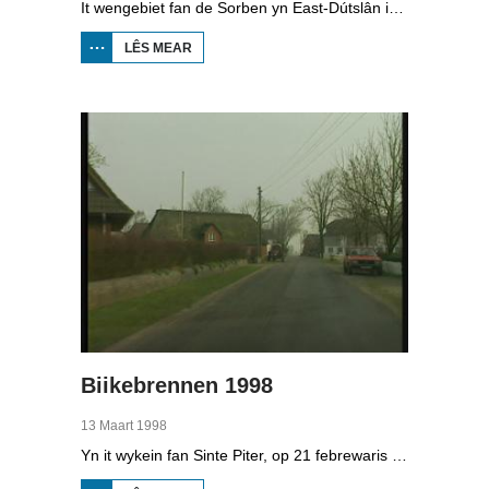
It wengebiet fan de Sorben yn East-Dútslân is foar in part fernield troch de brúnkoalyndustry. Yn de kommunistyske tiid binne der 79 Sorbyske doarpen ôfgroeven foar de brúnkoalwinning. En ek no wurdt der, foar it earst sûnt de Dútske werieniging, in doarpke bedrige. Brúnkoalbedriuw Laubach wol oer in pear jier it doarp Horno slope en ôfgrave, mar de bewenners fersette harren út alle macht.
LÊS MEAR
OER
BOPPEDAT
1998
MINDERHEDEN
YN DÚTSLÂN 4
Biikebrennen 1998
13 Maart 1998
Yn it wykein fan Sinte Piter, op 21 febrewaris 1998, begroete de Noard-Friezen alle jierren de maitiid mei tsientallen grutte fjoeren. Se neame it 'biikebrennen' en it is it wichtichste Noard-Fryske feest. De Noard-Fryske taal dy't yn Sleeswijk-Holstein troch tsientûzen minsken praat wurdt, spilet in wichtige rol by it biikebrennen.