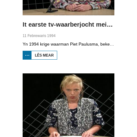
It earste tv-waarberjocht mei Piet Paulusma
11 Febrewaris 1994
Yn 1994 krige waarman Piet Paulusma, bekend fan Omrop Fryslân radio, syn eigen plak op de Fryske telefyzje mei it "wykein waarberjocht".
LÊS MEAR
OER IT EARSTE
TV-
WAARBERJOCHT
MEI PIET
PAULUSMA