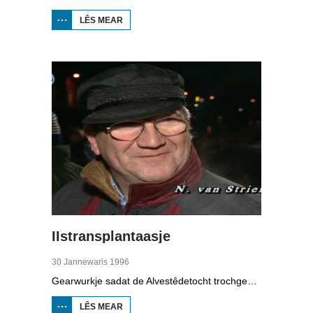
LÊS MEAR
OER
BOPPEDAT:
NIJ YN
FRYSLÂN
IIstransplantaasje
30 Jannewaris 1996
Gearwurkje sadat de Alvestêdetocht trochgean kin, dat wie it idee. Tsientallen frijwilligers hawwe ein jannewaris 1996 de brânwacht holpen mei in iis-transplantaasje om in wek ûnder in brêge yn Boalsert ticht te krijen.
LÊS MEAR
OER