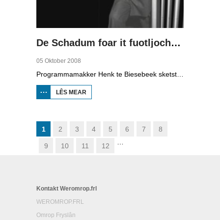
De Schadum foar it fuotljocht: Havank
05 Oktober 2008
Programmamakker Henk te Biesebeek sketst yn dizze dokumintêre út 2008 in portret fan detektiveskriuwer Havank, dy't yn 1904 berne waard yn Ljouwert as Hans van der Kallen. Syn boeken yn de Zwarte Beertjes-sery, mei De Schaduw as haadpersoan, wiene in grut sukses. Nei syn dea yn 1964 hat skriuwer/sjoernalist Pieter Terpstra syn skriuwen oernaam en trochset, sa binne der noch 24 boekjes útbrocht. Dêrnei wie it dien, it ferkocht net mear, it wie te wollich en te âlderwetsk. Utjouwerij Bruna hie it idee om De Schaduw noch in kear ta libben te bringen yn in nij boek.
LÊS MEAR
OER DE
SCHADUM
FOAR IT
FUOTLJOCHT:
HAVANK
1
2
3
4
5
6
7
8
…
9
10
11
12
Kontakt Weromrop.frl
WEROMROP.FRL
Omrop Fryslân