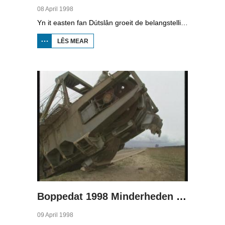
08 April 1998
Yn it easten fan Dútslân groeit de belangstelling foar de folklore en tradysjes fan de Sorbyske minderheid. De Sorben binne in Slavysk folk fan 60.000 minsken yn de dielsteaten Brandenburg en Saksen yn de eardere DDR. Hoewol't de belangstelling foar de kultuer grut is, giet it net goed mei de Sorbyske taal. Yn Brandenburg bygelyks, wurdt de taal allinnich noch mar praat troch minsken fan 60 jier en âlder. In folslein Sorbysktalige Kindergarten moat der feroaring yn bringe.
LÊS MEAR
OER
BOPPEDAT
1998
MINDERHEDEN
YN DÚTSLÂN 3
Boppedat 1998 Minderheden yn Dútslân 4
09 April 1998