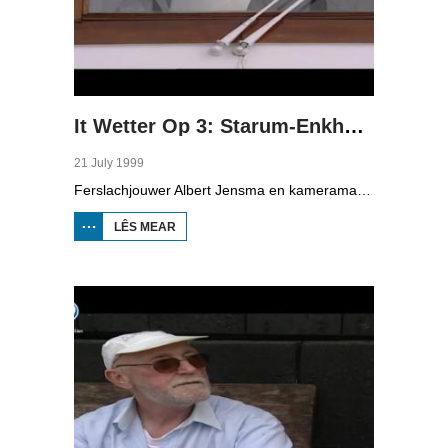
It Wetter Op 3: Starum-Enkhuzen
21 July 1999
Ferslachjouwer Albert Jensma en kameraman Gerko Jonker meitsje mei de boat de oerstek fan Starum nei Enkhuzen en prate mei ferskate passazjiers, steward Henk van Dokkum en kapitein Martin Kranendonk. Jierliks set de boat sa'n 140.000 minsken en 60.000 fytsen oer. De earste farferbining wie yn 1886. Op it hichtepunt makken 400.000 minsken yn it jier gebrûk fan de ferbining oer de Iselmar. Oan de ein moat ien sa rap mooglik in pealstek (knoop) lizze.
LÊS MEAR
OER IT
WETTER
OP 3:
STARUM-
ENKHUZEN