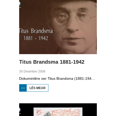
Titus Brandsma 1881-1942
30 Desimber 2008
Dokumintêre oer Titus Brandsma (1881-1942). Hy wie pater by de karmeliten, heechlearaar, publisist en fersetsstrider. Hy waard ombrocht yn in konsintraasjekamp. Gryt van Duinen prate û.o. mei Ton Crijnen dy't in boek oer Titus Brandsma skreau. Yn 2022 waard Brandsma hillich ferklearre.
LÊS MEAR
OER TITUS
BRANDSMA
1881-1942