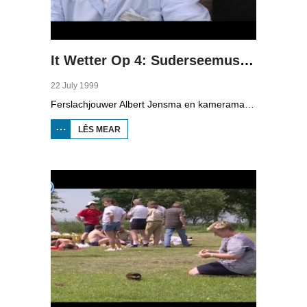
It Wetter Op 4: Suderseemuseum
22 July 1999
Ferslachjouwer Albert Jensma en kameraman Gerko Jonker binne yn it Suderseemuseum yn Enkhuzen, dêr is in doarp neiboud út earder tiden mei huzen, winkels en in skoalle. Albert sjocht by it rikjen fan fisk en giet wer werom mei de farferbining oer de Iselmar nei Starum. Oan de ein moat ien sa rap mooglik in pealstek (knoop) lizze.
LÊS MEAR
OER IT WETTER OP
4:
SUDERSEEMUSEUM