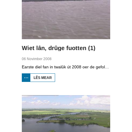
Wiet lân, drûge fuotten (1)
06 Novimber 2008
Earste diel fan in twalûk út 2008 oer de gefolgen fan de klimaatferoarings. Wat is nedich om yn Fryslân ek yn de takomst drûge fuotten te hâlden? Hoefolle moatte de seediken ferhege wurde en wat is nedich om de Fryske boezem 'klimaatproof' te meitsjen?
LÊS MEAR
OER
WIET
LÂN,
DRÛGE
FUOTTEN
(1)