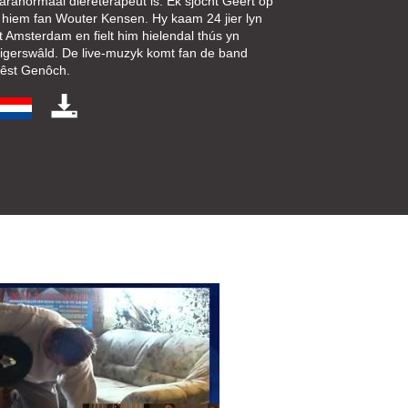
aranormaal diereterapeut is. Ek sjocht Geert op
t hiem fan Wouter Kensen. Hy kaam 24 jier lyn
t Amsterdam en fielt him hielendal thús yn
igerswâld. De live-muzyk komt fan de band
êst Genôch.