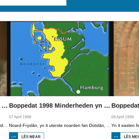
Boppedat 1998 Minderheden yn Dútslân 1
Boppedat 1998 Minderheden yn Dútslân 2
07 April 1998
08 April 1998
Yn Noard-Fryslân, yn it uterste noarden fan Dútslân, prate sawat 8000 minsken Frasch. Dy taal is famylje fan ús Frysk. Om't de groep Frasch-praters sa lyts is, is it foar harren in toer om ek in partner foar it libben te finen dy't ek Frasch praat. Sa komt it dat der op it fêstelân fan Noard-Fryslân noch mar in pear famyljes binne dêr't de man, de frou en de bern allegear Frasch prate. Ferslachjouwer Onno Falkena wie yn it ramt fan it Dútsk-Nederlânske sjoernalistenstipendium twa moannen yn Dútslân en ek in pear wike yn Noard-Fryslân.
Noard-Fryslân, yn it uterste noarden fan Dútslân, is bysûnder ryk oan talen. Njonken Dúts en ferskate farianten fan ús Frysk, wurdt der ek noch Deensk sprutsen en Plat-Dútsk. In soad Noard-Friezen behearskje de talen dy't yn de streek sprutsen wurde, sels al binne se noch mar fiif jier âld...
LÊS MEAR
OER
LÊS ME