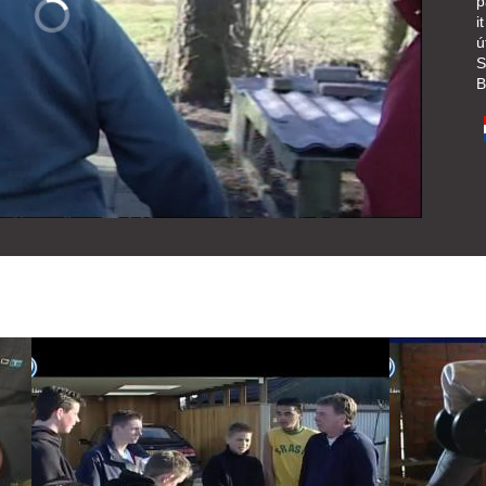
p
i
ú
S
B