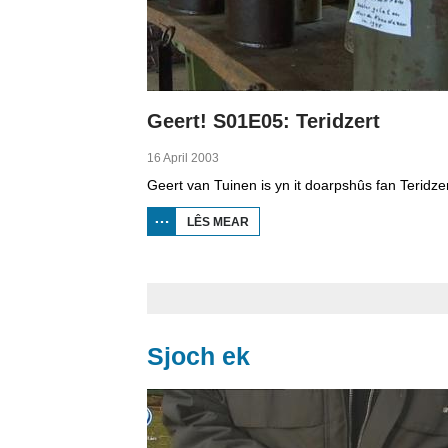
Geert! S01E05: Teridzert
16 April 2003
LÊS MEAR
OER
GEERT!
S01E05:
TERIDZERT
Sjoch ek