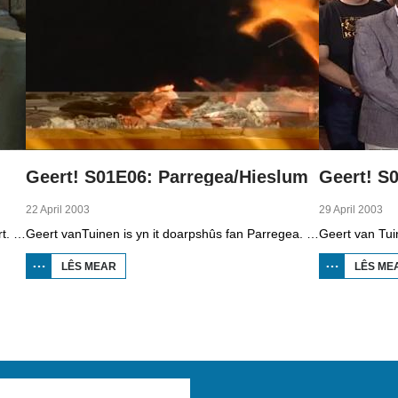
Geert! S01E06: Parregea/Hieslum
Geert! S
22 April 2003
29 April 2003
Geert van Tuinen is yn it doarpshûs fan Teridzert. Hy praat mei Luutzen van der Weij oer iba, individueel behandelen van afval. Hy praat ek mei Trix Meijners en Suze Sanders oer de kwis dy't se al 16 jier organisearje. Fierder sjocht Geert by Ype Duursma dy't in soad âld ark yn de skuorre bewarret. De live-muzyk komt fan de band Bakertrain Bluesband.
Geert vanTuinen is yn it doarpshûs fan Parregea. Hy praat mei Michel Burgers, dy't gewrichtsprotezes ymportearret en eksportearret en mei Gatze Labordus dy't alles fan roazen wit en der alles fan sammelet. Geert bringt ek in besite oan ielrikker Joop Ruardi en hy praat mei de hiele jonge diriginte Willy Krol. De live-muzyk komt fan de Frysktalige band Bombarje.
LÊS MEAR
OER GEERT! S01E06:
LÊS ME
PARREGEA/HIESLUM