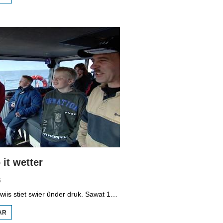
BOPPEDAT
1998
MINDERHEDEN
YN DÚTSLÂN 3
it wetter
5
It vmbo-ûnderwiis stiet swier ûnder druk. Sawat 15 persint fan alle learlingen ferlit de skoalle sûnder diploma. Dochs binne der ek skoallen der't it oars is, lykas de Maritime Akademy yn Harns. Omrop Fryslân folge learlingen Ynse Leenstra, Jan Steenstra, Jard Jissink en Marjoke van Es 24 oeren lang.
AR
OER
VMBO