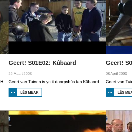
Geert! S01E02: Kûbaard
Geert! S
25 Maart 2003
08 April 2003
Geert van Tuinen is yn it doarpshûs fan Sumar. Hy praat mei mûnder Kees Spithorst, Dick Strijker dy't as hobby termometers sammelet en Minke Nicolaï dy't oan kantklossen docht. Geert praat ek mei minsken fan de klaaidosjitferiening en mei Dries de Vries dy't nei in harsenynfarkt wer fan alles by de ein hat, fan websitebouwen oant grimearjen. Der is live-muzyk fan de band Full Flavour.
Geert van Tuinen is yn it doarpshûs fan Kûbaard. Hy praat mei tal fan ynwenners, lykas Marten Sybesma oer it grut tal keunstners yn it doarp. Mei Ger van Putten is in petear oer wynenerzjy. Geert praat ek mei minsken fan de begraffenisferiening De Laatste Eer dy't 100 jier bestiet en mei boatebouwer Harrie Vermeulen. De live-muzyk komt fan de Fryske band Reboelje.
LÊS MEAR
OER
LÊS ME
GEERT!
S01E02:
KÛBAARD