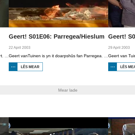
Geert! S01E06: Parregea/Hieslum
Geert! S
22 April 2003
29 April 2003
Geert van Tuinen is yn it doarpshûs fan Teridzert. Hy praat mei Luutzen van der Weij oer iba, individueel behandelen van afval. Hy praat ek mei Trix Meijners en Suze Sanders oer de kwis dy't se al 16 jier organisearje. Fierder sjocht Geert by Ype Duursma dy't in soad âld ark yn de skuorre bewarret. De live-muzyk komt fan de band Bakertrain Bluesband.
Geert vanTuinen is yn it doarpshûs fan Parregea. Hy praat mei Michel Burgers, dy't gewrichtsprotezes ymportearret en eksportearret en mei Gatze Labordus dy't alles fan roazen wit en der alles fan sammelet. Geert bringt ek in besite oan ielrikker Joop Ruardi en hy praat mei de hiele jonge diriginte Willy Krol. De live-muzyk komt fan de Frysktalige band Bombarje.
LÊS MEAR
OER GEERT! S01E06:
LÊS ME
PARREGEA/HIESLUM
Mear lade