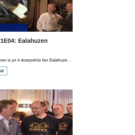
01E04: Ealahuzen
Geert van Tuinen is yn it doarpshûs fan Ealahuzen. Hy praat mei Pyt Winia oer de skiednis fan it doarp. Ekke Atsma, bekend fan Baas Boppe Baas, komt del mei syn hynder Geert en der is in petear mei Klaas-Hendrik Kuiper dy't traint foar sterke man. Wout Zijlstra jout him wat tips. De live-muzyk komt fan de band Koartsluting.
AR
OER GEERT!
S01E04:
EALAHUZEN