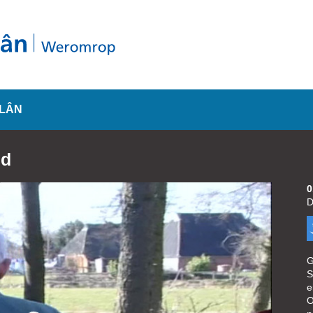
SLÂN
ld
0
D
G
S
e
O