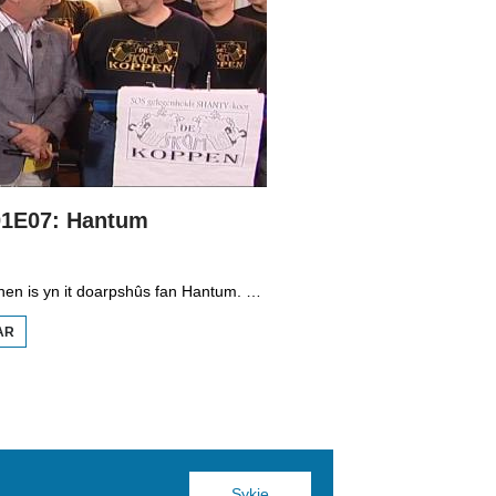
01E07: Hantum
Geert van Tuinen is yn it doarpshûs fan Hantum. Hy praat mei Pieter Banga fan DTL, de kuorbalklup De Tinnen Leppel, mei de twa bruorren Hendrik en Douwe van der Heide dy't as it duo Klún en Knoffelhakke revu bringe. Geert praat ek mei Jelle Auke Vrieswijk, kroechbaas en postboade en hy sjocht by de brommerklup, de leden binne gek op âlde brommers. Fierder lost Geert in skeel op tusken twa shantykoaren mei deselde namme, de Skûmkoppen. De live-muzyk komt fan dat shantykoar.
AR
OER
GEERT!
S01E07:
HANTUM