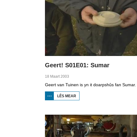
Geert! S01E01: Sumar
18 Maart 2003
LÊS MEAR
OER
GEERT!
S01E01:
SUMAR