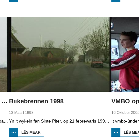
BOPPEDAT
1998
MINDERHEDEN
YN DÚTSLÂN 2
Boppedat 1998 Minderheden yn Dútslân 4
Biikebrennen 1998
VMBO op 
13 Maart 1998
16 Oktober 200
It wengebiet fan de Sorben yn East-Dútslân is foar in part fernield troch de brúnkoalyndustry. Yn de kommunistyske tiid binne der 79 Sorbyske doarpen ôfgroeven foar de brúnkoalwinning. En ek no wurdt der, foar it earst sûnt de Dútske werieniging, in doarpke bedrige. Brúnkoalbedriuw Laubach wol oer in pear jier it doarp Horno slope en ôfgrave, mar de bewenners fersette harren út alle macht.
Yn it wykein fan Sinte Piter, op 21 febrewaris 1998, begroete de Noard-Friezen alle jierren de maitiid mei tsientallen grutte fjoeren. Se neame it 'biikebrennen' en it is it wichtichste Noard-Fryske feest. De Noard-Fryske taal dy't yn Sleeswijk-Holstein troch tsientûzen minsken praat wurdt, spilet in wichtige rol by it biikebrennen.
LÊS MEAR
OER
LÊS ME
BIIKEBRENNEN