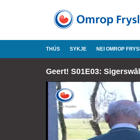
THÚS
SYKJE
NEI OMROP FRY
Geert! S01E03: Sigerswâ