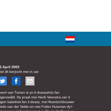
1 April 2003
iel dit berjocht mei in oar
eert van Tuinen is yn it doarpshûs fan
igerswâld. Hy praat mei Henk Veenstra oer it
igen kabelnet fan it doarp, mei fleantúchbouwer
eds van der Velde en mei Fokko Huisman dy't