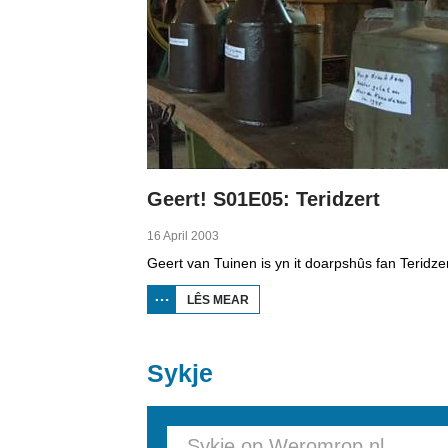
Geert! S01E05: Teridzert
16 April 2003
LÊS MEAR
OER
GEERT!
S01E05:
TERIDZERT
Sykje