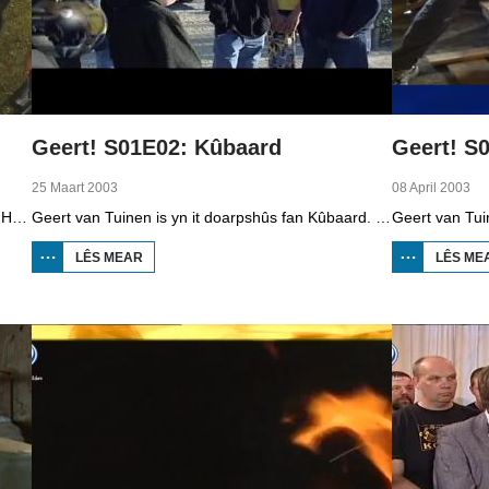
Geert! S01E02: Kûbaard
Geert! S
25 Maart 2003
08 April 2003
Geert van Tuinen is yn it doarpshûs fan Sumar. Hy praat mei mûnder Kees Spithorst, Dick Strijker dy't as hobby termometers sammelet en Minke Nicolaï dy't oan kantklossen docht. Geert praat ek mei minsken fan de klaaidosjitferiening en mei Dries de Vries dy't nei in harsenynfarkt wer fan alles by de ein hat, fan websitebouwen oant grimearjen. Der is live-muzyk fan de band Full Flavour.
Geert van Tuinen is yn it doarpshûs fan Kûbaard. Hy praat mei tal fan ynwenners, lykas Marten Sybesma oer it grut tal keunstners yn it doarp. Mei Ger van Putten is in petear oer wynenerzjy. Geert praat ek mei minsken fan de begraffenisferiening De Laatste Eer dy't 100 jier bestiet en mei boatebouwer Harrie Vermeulen. De live-muzyk komt fan de Fryske band Reboelje.
LÊS MEAR
OER
LÊS ME
GEERT!
S01E02:
KÛBAARD