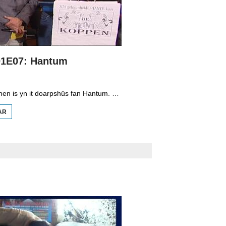
01E07: Hantum
Geert van Tuinen is yn it doarpshûs fan Hantum. Hy praat mei Pieter Banga fan DTL, de kuorbalklup De Tinnen Leppel, mei de twa bruorren Hendrik en Douwe van der Heide dy't as it duo Klún en Knoffelhakke revu bringe. Geert praat ek mei Jelle Auke Vrieswijk, kroechbaas en postboade en hy sjocht by de brommerklup, de leden binne gek op âlde brommers. Fierder lost Geert in skeel op tusken twa shantykoaren mei deselde namme, de Skûmkoppen. De live-muzyk komt fan dat shantykoar.
AR
OER
GEERT!
S01E07:
HANTUM