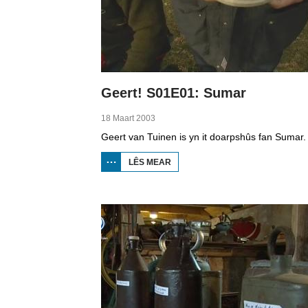
Geert! S01E01: Sumar
18 Maart 2003
LÊS MEAR
OER
GEERT!
S01E01:
SUMAR