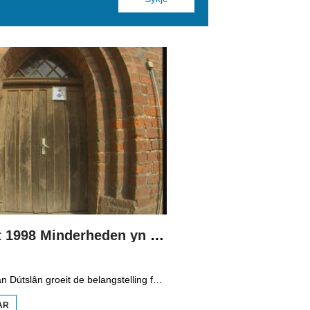
Boppedat 1998 Minderheden yn Dútslân 3
Yn it easten fan Dútslân groeit de belangstelling foar de folklore en tradysjes fan de Sorbyske minderheid. De Sorben binne in Slavysk folk fan 60.000 minsken yn de dielsteaten Brandenburg en Saksen yn de eardere DDR. Hoewol't de belangstelling foar de kultuer grut is, giet it net goed mei de Sorbyske taal. Yn Brandenburg bygelyks, wurdt de taal allinnich noch mar praat troch minsken fan 60 jier en âlder. In folslein Sorbysktalige Kindergarten moat der feroaring yn bringe.
AR
OER